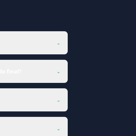
⌄
o final?
⌄
⌄
⌄