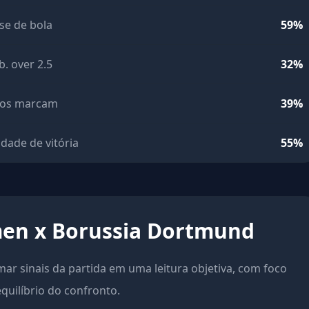
se de bola
59%
b. over 2.5
32%
os marcam
39%
idade de vitória
55%
men x Borussia Dortmund
rmar sinais da partida em uma leitura objetiva, com foco
equilíbrio do confronto.