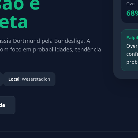
são e
Over 
68
eta
Palpi
ussia Dortmund pela Bundesliga. A
Over 
 com foco em probabilidades, tendência
conf
prob
Local:
Weserstadion
ada