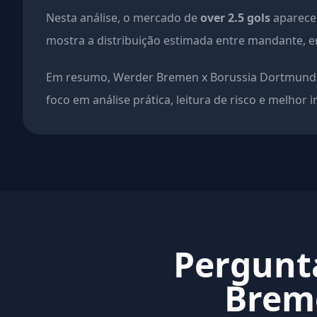
Nesta análise, o mercado de
over 2.5 gols
aparece 
mostra a distribuição estimada entre mandante, em
Em resumo, Werder Bremen x Borussia Dortmund 
foco em análise prática, leitura de risco e melhor 
Pergunt
Brem