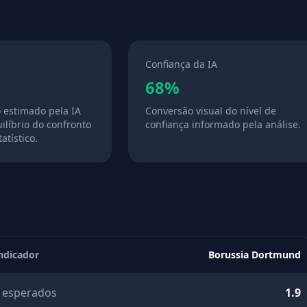
Confiança da IA
68%
o estimado pela IA
Conversão visual do nível de
ilíbrio do confronto
confiança informado pela análise.
atístico.
ndicador
Borussia Dortmund
 esperados
1.9