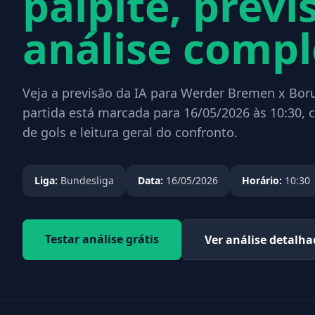
palpite, previ
análise compl
Veja a previsão da IA para Werder Bremen x Bor
partida está marcada para 16/05/2026 às 10:30,
de gols e leitura geral do confronto.
Liga:
Bundesliga
Data:
16/05/2026
Horário:
10:30
Testar análise grátis
Ver análise detalh