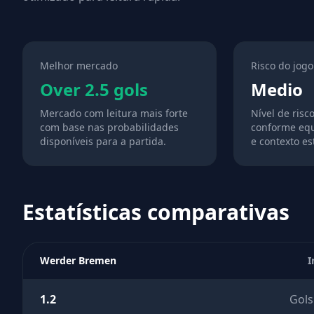
Melhor mercado
Risco do jogo
Over 2.5 gols
Medio
Mercado com leitura mais forte
Nível de risc
com base nas probabilidades
conforme equ
disponíveis para a partida.
e contexto est
Estatísticas comparativas
Werder Bremen
I
1.2
Gols