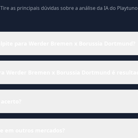
Tire as principais dúvidas sobre a análise da IA do Playtuno
palpite para Werder Bremen x Borussia Dortmund?
a Werder Bremen x Borussia Dortmund é resultad
 acerto?
ise em outros mercados?