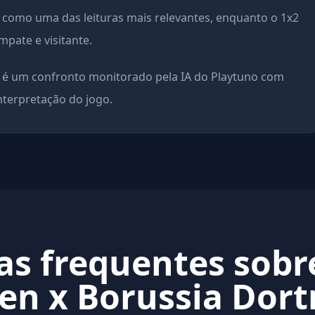
como uma das leituras mais relevantes, enquanto o 1x2
pate e visitante.
é um confronto monitorado pela IA do Playtuno com
interpretação do jogo.
as frequentes sobr
en x Borussia Dor