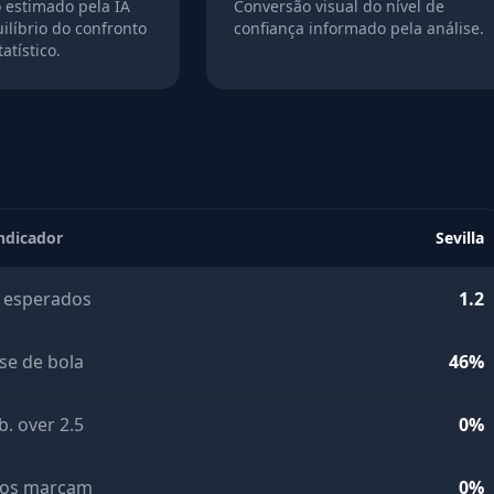
o estimado pela IA
Conversão visual do nível de
ilíbrio do confronto
confiança informado pela análise.
atístico.
ndicador
Sevilla
 esperados
1.2
se de bola
46%
b. over 2.5
0%
os marcam
0%