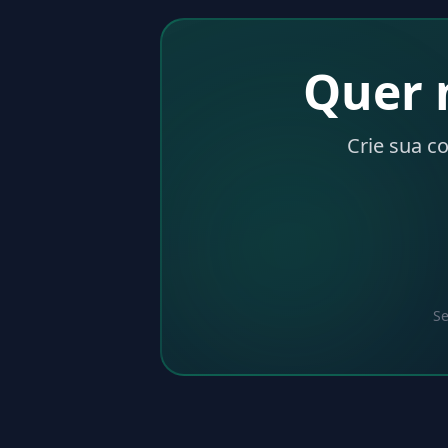
Quer 
Crie sua c
Se