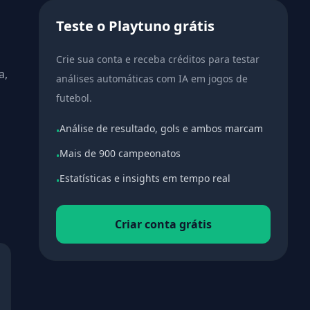
Teste o Playtuno grátis
Crie sua conta e receba créditos para testar
a,
análises automáticas com IA em jogos de
futebol.
Análise de resultado, gols e ambos marcam
•
Mais de 900 campeonatos
•
Estatísticas e insights em tempo real
•
Criar conta grátis