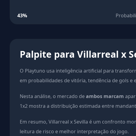
43%
Probabil
Palpite para Villarreal x S
O Playtuno usa inteligência artificial para transfo
em probabilidades de vitória, tendência de gols e 
Nesta análise, o mercado de
ambos marcam
apar
1x2 mostra a distribuição estimada entre mandante
Em resumo, Villarreal x Sevilla é um confronto mo
leitura de risco e melhor interpretação do jogo.