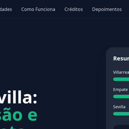
idades
Como Funciona
Créditos
Depoimentos
Resu
Villarrea
illa:
Empate
são e
Sevilla