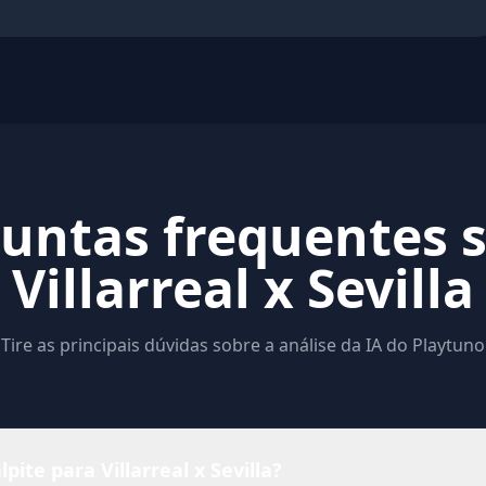
untas frequentes 
Villarreal x Sevilla
Tire as principais dúvidas sobre a análise da IA do Playtuno
pite para Villarreal x Sevilla?