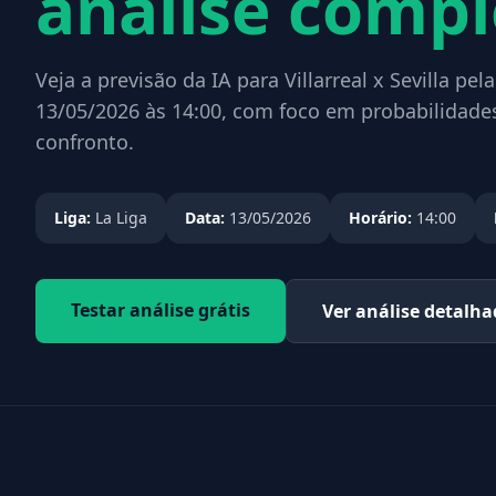
análise compl
Veja a previsão da IA para Villarreal x Sevilla pe
13/05/2026 às 14:00, com foco em probabilidades,
confronto.
Liga:
La Liga
Data:
13/05/2026
Horário:
14:00
Testar análise grátis
Ver análise detalh