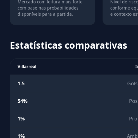
Mercado com leitura mais forte
Nível de risc
com base nas probabilidades
conforme equ
disponíveis para a partida.
e contexto est
Estatísticas comparativas
Villarreal
I
1.5
Gols
54%
Pos
1%
Pro
1%
Amb