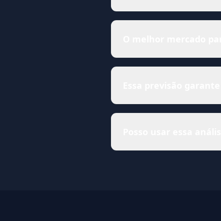
O melhor mercado para 
Essa previsão garante
Posso usar essa anál