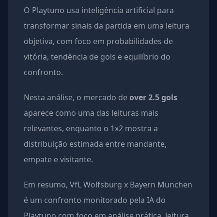
O Playtuno usa inteligência artificial para
transformar sinais da partida em uma leitura
objetiva, com foco em probabilidades de
vitória, tendência de gols e equilíbrio do
confronto.
Nesta análise, o mercado de
over 2.5 gols
aparece como uma das leituras mais
relevantes, enquanto o 1x2 mostra a
distribuição estimada entre mandante,
empate e visitante.
Em resumo, VfL Wolfsburg x Bayern München
é um confronto monitorado pela IA do
Playtuno com foco em análise prática, leitura