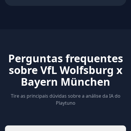
Perguntas frequentes
sobre VfL Wolfsburg x
Bayern München
Tire as principais dúvidas sobre a análise da IA do
Playtuno