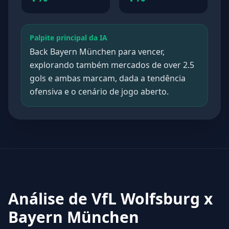
Palpite principal da IA
Back Bayern München para vencer,
explorando também mercados de over 2.5
gols e ambas marcam, dada a tendência
ofensiva e o cenário de jogo aberto.
Análise de VfL Wolfsburg x
Bayern München