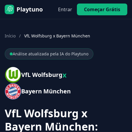
Playtuno
Entrar
Começar Grátis
Início
/
VfL Wolfsburg x Bayern München
Análise atualizada pela IA do Playtuno
x
VfL Wolfsburg
Bayern München
VfL Wolfsburg x
Bayern München: