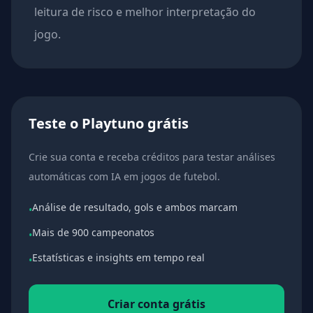
leitura de risco e melhor interpretação do
jogo.
Teste o Playtuno grátis
Crie sua conta e receba créditos para testar análises
automáticas com IA em jogos de futebol.
Análise de resultado, gols e ambos marcam
•
Mais de 900 campeonatos
•
Estatísticas e insights em tempo real
•
Criar conta grátis