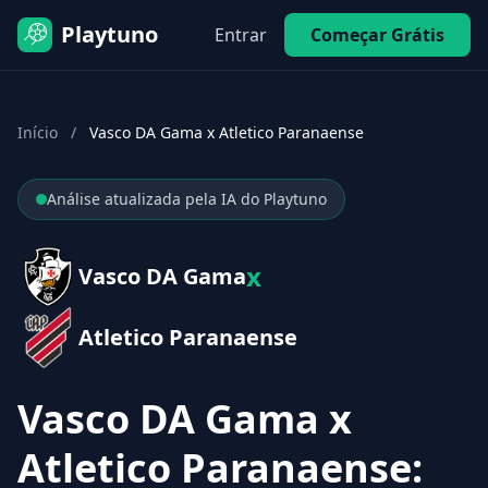
Playtuno
Entrar
Começar Grátis
Início
/
Vasco DA Gama x Atletico Paranaense
Análise atualizada pela IA do Playtuno
x
Vasco DA Gama
Atletico Paranaense
Vasco DA Gama x
Atletico Paranaense: