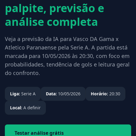
palpite, previsão e
análise completa
Veja a previsão da IA para Vasco DA Gama x
Atletico Paranaense pela Serie A. A partida está
marcada para 10/05/2026 às 20:30, com foco em
probabilidades, tendência de gols e leitura geral
do confronto.
Liga:
Serie A
Data:
10/05/2026
Horário:
20:30
Local:
A definir
Testar análise grátis