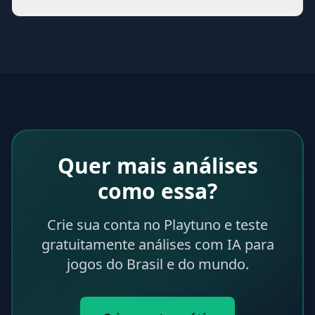
Quer mais análises
como essa?
Crie sua conta no Playtuno e teste
gratuitamente análises com IA para
jogos do Brasil e do mundo.