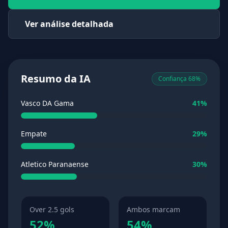
Ver análise detalhada
Resumo da IA
Confiança 68%
Vasco DA Gama
41%
Empate
29%
Atletico Paranaense
30%
Over 2.5 gols
Ambos marcam
52%
54%