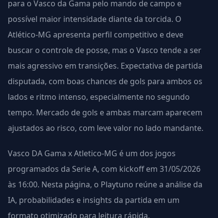
para o Vasco da Gama pelo mando de campo e
possível maior intensidade diante da torcida. O
Atlético-MG apresenta perfil competitivo e deve
buscar o controle de posse, mas o Vasco tende a ser
mais agressivo em transições. Expectativa de partida
disputada, com boas chances de gols para ambos os
lados e ritmo intenso, especialmente no segundo
tempo. Mercado de gols e ambas marcam aparecem
ajustados ao risco, com leve valor no lado mandante.
Vasco DA Gama x Atletico-MG é um dos jogos
programados da Serie A, com kickoff em 31/05/2026
às 16:00. Nesta página, o Playtuno reúne a análise da
IA, probabilidades e insights da partida em um
formato otimizado para leitura rápida.