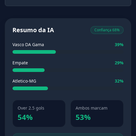
Resumo da IA
Confiança 68%
Vasco DA Gama
39%
Empate
29%
Atletico-MG
32%
Over 2.5 gols
Ambos marcam
54%
53%