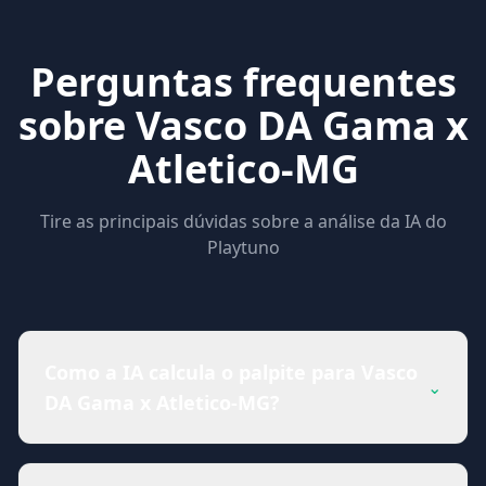
Perguntas frequentes
sobre Vasco DA Gama x
Atletico-MG
Tire as principais dúvidas sobre a análise da IA do
Playtuno
Como a IA calcula o palpite para Vasco
⌄
DA Gama x Atletico-MG?