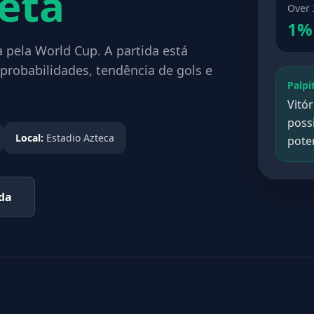
eta
Over 
1%
 pela World Cup. A partida está
probabilidades, tendência de gols e
Palpi
Vitó
poss
Local:
Estadio Azteca
poten
ada