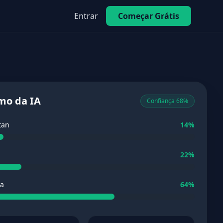
Entrar
Começar Grátis
mo da IA
Confiança 68%
tan
14%
22%
ia
64%