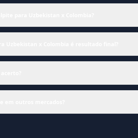
alpite para Uzbekistan x Colombia?
 Uzbekistan x Colombia é resultado final?
 acerto?
ise em outros mercados?