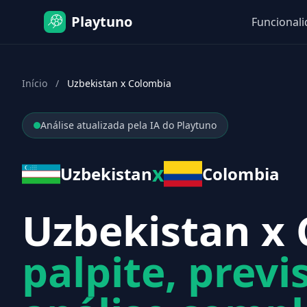
Playtuno
Funcional
Início
/
Uzbekistan x Colombia
Análise atualizada pela IA do Playtuno
x
Uzbekistan
Colombia
Uzbekistan x 
palpite, previ