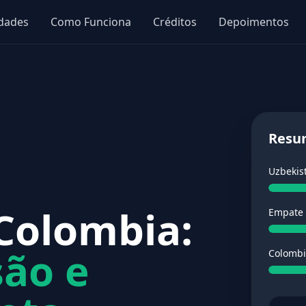
idades
Como Funciona
Créditos
Depoimentos
Resu
Uzbekis
Colombia:
Empate
são e
Colomb