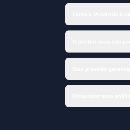
Como a IA calcula o p
O melhor mercado para
Essa previsão garante
Posso usar essa anál