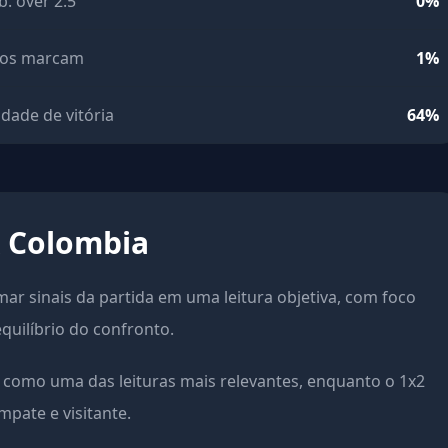
b. over 2.5
0%
os marcam
1%
idade de vitória
64%
x Colombia
rmar sinais da partida em uma leitura objetiva, com foco
equilíbrio do confronto.
como uma das leituras mais relevantes, enquanto o 1x2
pate e visitante.