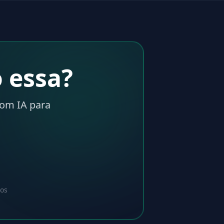
 essa?
com IA para
dos