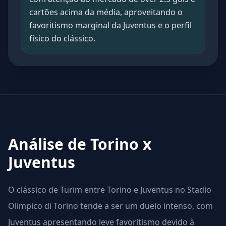
cartões acima da média, aproveitando o
favoritismo marginal da Juventus e o perfil
físico do clássico.
Análise de Torino x
Juventus
O clássico de Turim entre Torino e Juventus no Stadio
Olimpico di Torino tende a ser um duelo intenso, com
Juventus apresentando leve favoritismo devido à