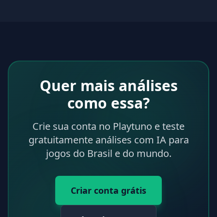
Quer mais análises
como essa?
Crie sua conta no Playtuno e teste
gratuitamente análises com IA para
jogos do Brasil e do mundo.
Criar conta grátis