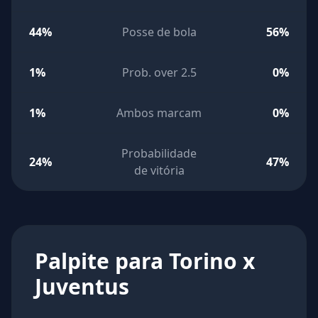
44%
Posse de bola
56%
1%
Prob. over 2.5
0%
1%
Ambos marcam
0%
Probabilidade
24%
47%
de vitória
Palpite para Torino x
Juventus