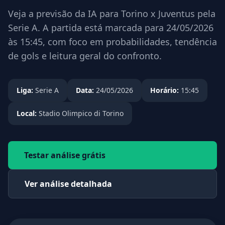
Veja a previsão da IA para Torino x Juventus pela
Serie A. A partida está marcada para 24/05/2026
às 15:45, com foco em probabilidades, tendência
de gols e leitura geral do confronto.
Liga:
Serie A
Data:
24/05/2026
Horário:
15:45
Local:
Stadio Olimpico di Torino
Testar análise grátis
Ver análise detalhada