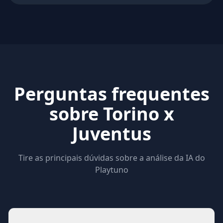
Perguntas frequentes
sobre Torino x
Juventus
Tire as principais dúvidas sobre a análise da IA do
Playtuno