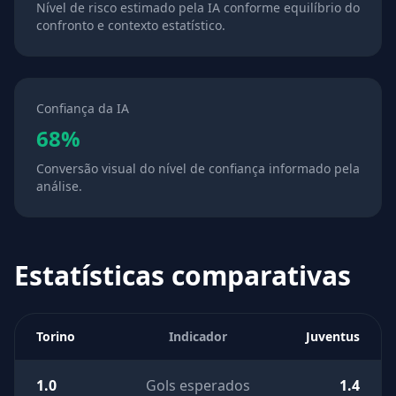
Nível de risco estimado pela IA conforme equilíbrio do
confronto e contexto estatístico.
Confiança da IA
68%
Conversão visual do nível de confiança informado pela
análise.
Estatísticas comparativas
Torino
Indicador
Juventus
1.0
Gols esperados
1.4