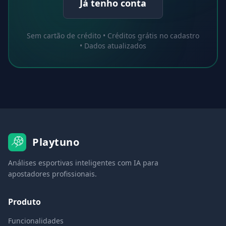
Já tenho conta
Sem cartão de crédito • Créditos grátis no cadastro
• Dados atualizados
Playtuno
Análises esportivas inteligentes com IA para
apostadores profissionais.
Produto
Funcionalidades