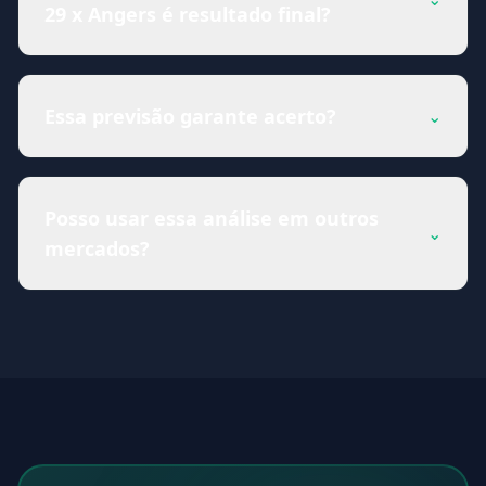
29 x Angers é resultado final?
Essa previsão garante acerto?
⌄
Posso usar essa análise em outros
⌄
mercados?