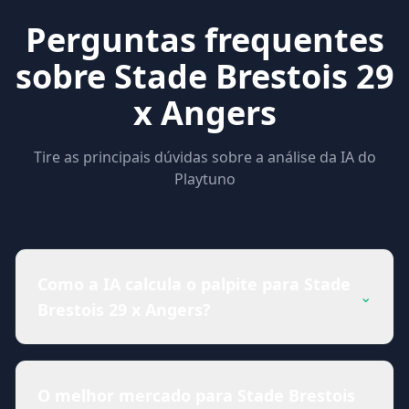
Perguntas frequentes
sobre Stade Brestois 29
x Angers
Tire as principais dúvidas sobre a análise da IA do
Playtuno
Como a IA calcula o palpite para Stade
⌄
Brestois 29 x Angers?
O melhor mercado para Stade Brestois
⌄