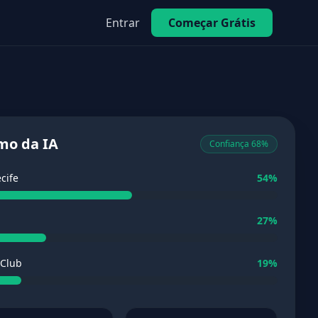
Entrar
Começar Grátis
mo da IA
Confiança 68%
cife
54%
27%
 Club
19%