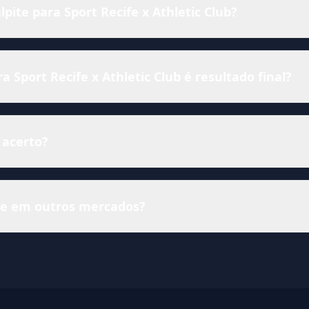
lpite para Sport Recife x Athletic Club?
Sport Recife x Athletic Club é resultado final?
 acerto?
ise em outros mercados?