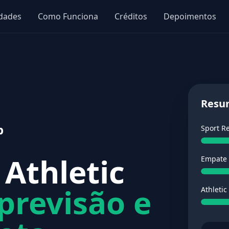
idades
Como Funciona
Créditos
Depoimentos
Resu
b
Sport Re
 Athletic
Empate
 previsão e
Athletic