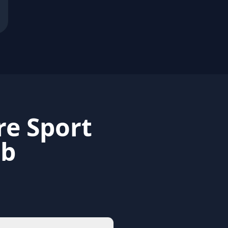
re Sport
ub