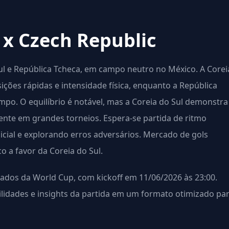
 x Czech Republic
l e República Tcheca, em campo neutro no México. A Corei
ições rápidas e intensidade física, enquanto a República
mpo. O equilíbrio é notável, mas a Coreia do Sul demonstra
ecente em grandes torneios. Espera-se partida de ritmo
ial e explorando erros adversários. Mercado de gols
o a favor da Coreia do Sul.
ados da World Cup, com kickoff em 11/06/2026 às 23:00.
bilidades e insights da partida em um formato otimizado pa