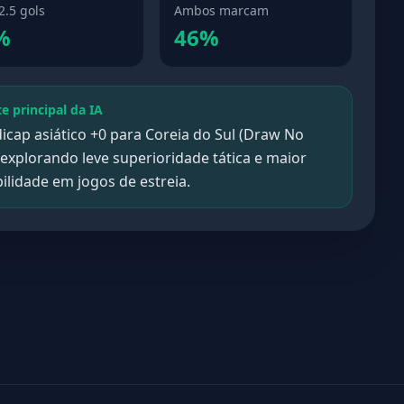
2.5 gols
Ambos marcam
%
46%
te principal da IA
icap asiático +0 para Coreia do Sul (Draw No
 explorando leve superioridade tática e maior
ilidade em jogos de estreia.