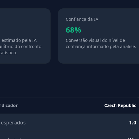
Confiança da IA
68%
o estimado pela IA
Conversão visual do nível de
ilíbrio do confronto
confiança informado pela análise.
atístico.
ndicador
Czech Republic
 esperados
1.0