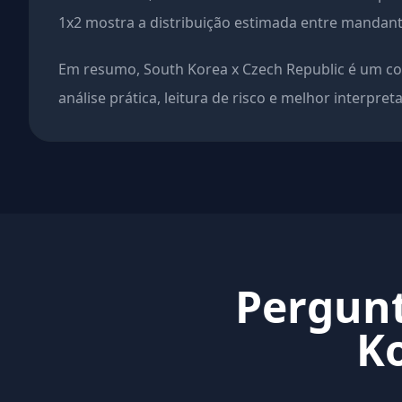
1x2 mostra a distribuição estimada entre mandante
Em resumo, South Korea x Czech Republic é um co
análise prática, leitura de risco e melhor interpret
Pergunt
Ko