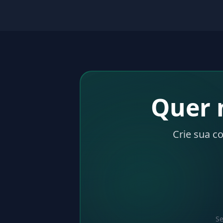
Quer 
Crie sua c
Se