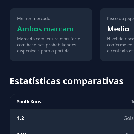
Melhor mercado
Risco do jogo
Ambos marcam
Medio
Mercado com leitura mais forte
Nível de risc
com base nas probabilidades
conforme equ
disponíveis para a partida.
e contexto est
Estatísticas comparativas
South Korea
I
1.2
Gols