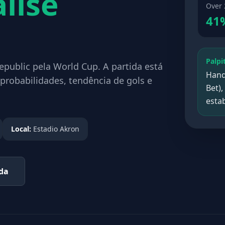
lise
Over 
41
Palpi
epublic pela World Cup. A partida está
Hand
probabilidades, tendência de gols e
Bet),
estab
Local:
Estadio Akron
ada