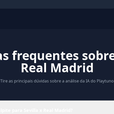
s frequentes sobre 
Real Madrid
Tire as principais dúvidas sobre a análise da IA do Playtuno
lpite para Sevilla x Real Madrid?