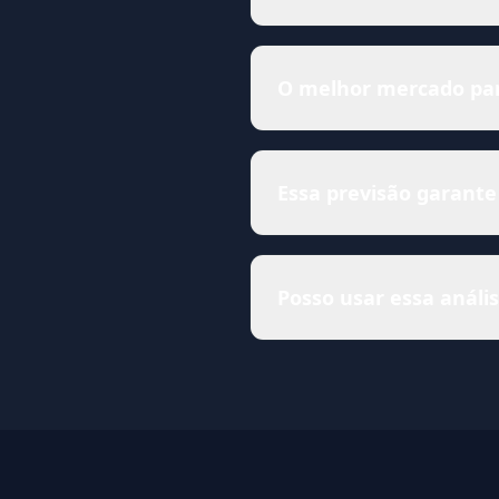
O melhor mercado para
Essa previsão garante
Posso usar essa anál