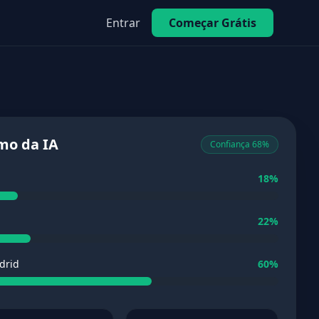
Entrar
Começar Grátis
mo da IA
Confiança 68%
18%
22%
drid
60%