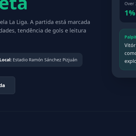
eta
Over 
1%
pela La Liga. A partida está marcada
ades, tendência de gols e leitura
Palpi
Vitó
como
Local:
Estadio Ramón Sánchez Pizjuán
expl
ada