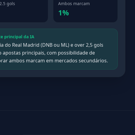
2.5 gols
Ambos marcam
1%
te principal da IA
ria do Real Madrid (DNB ou ML) e over 2,5 gols
 apostas principais, com possibilidade de
orar ambos marcam em mercados secundários.