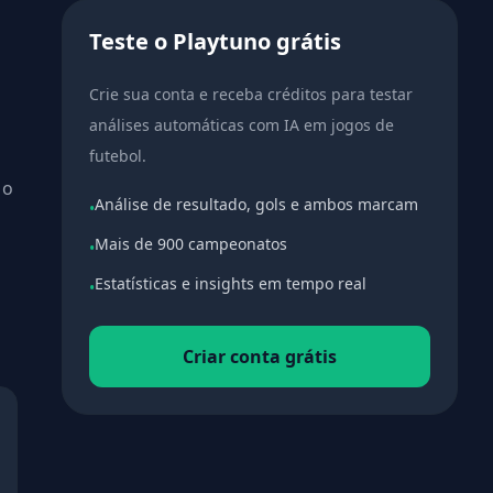
Teste o Playtuno grátis
Crie sua conta e receba créditos para testar
o
análises automáticas com IA em jogos de
futebol.
 o
Análise de resultado, gols e ambos marcam
•
Mais de 900 campeonatos
•
o
Estatísticas e insights em tempo real
•
Criar conta grátis