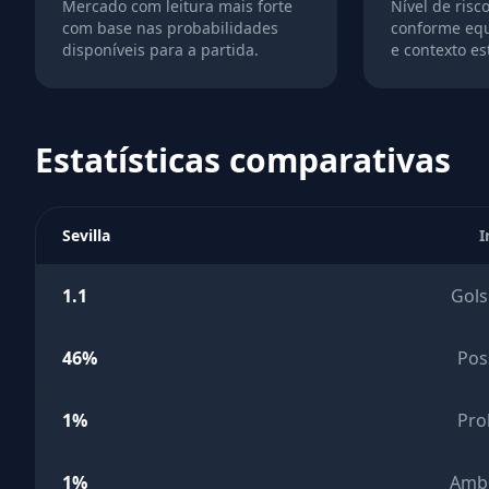
Mercado com leitura mais forte
Nível de risc
com base nas probabilidades
conforme equ
disponíveis para a partida.
e contexto est
Estatísticas comparativas
Sevilla
I
1.1
Gols
46%
Pos
1%
Pro
1%
Amb