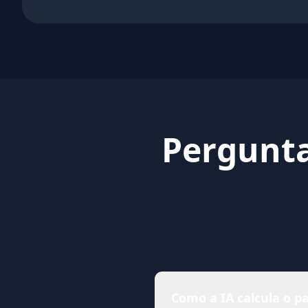
Pergunta
Como a IA calcula o pa