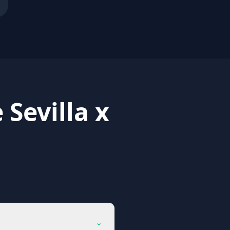
Sevilla x
⌄