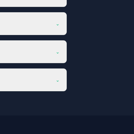
⌄
⌄
⌄