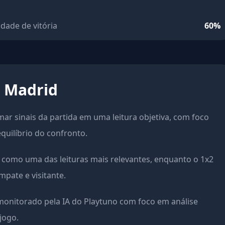
idade de vitória
60%
l Madrid
rmar sinais da partida em uma leitura objetiva, com foco
equilíbrio do confronto.
como uma das leituras mais relevantes, enquanto o 1x2
pate e visitante.
monitorado pela IA do Playtuno com foco em análise
 jogo.