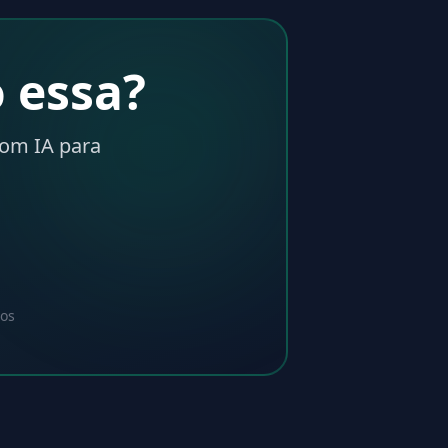
 essa?
com IA para
dos