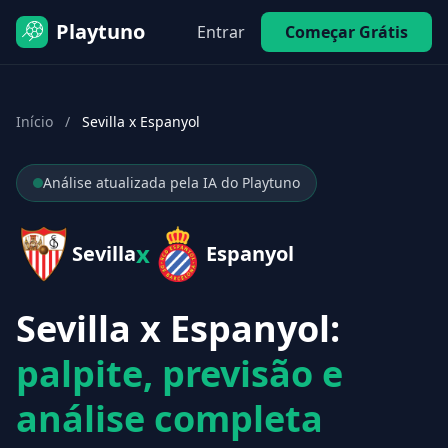
Playtuno
Entrar
Começar Grátis
Início
/
Sevilla x Espanyol
Análise atualizada pela IA do Playtuno
x
Sevilla
Espanyol
Sevilla x Espanyol:
palpite, previsão e
análise completa