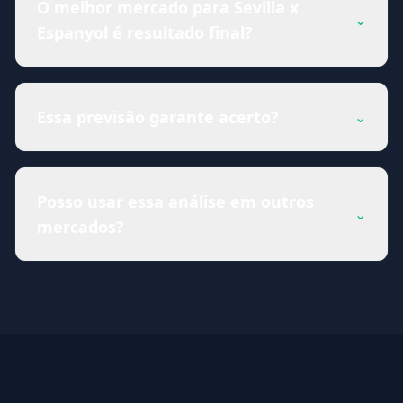
O melhor mercado para Sevilla x
⌄
Espanyol é resultado final?
Essa previsão garante acerto?
⌄
Posso usar essa análise em outros
⌄
mercados?