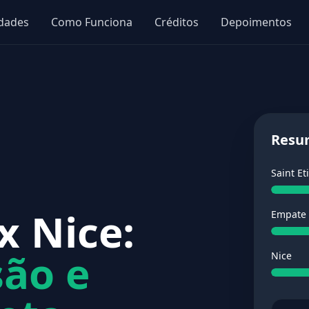
idades
Como Funciona
Créditos
Depoimentos
Resu
Saint Et
x Nice:
Empate
são e
Nice