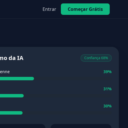
Entrar
Começar Grátis
mo da IA
Confiança 68%
ienne
39%
31%
30%