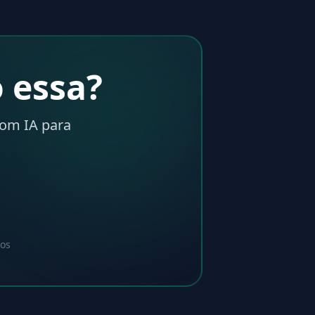
 essa?
com IA para
dos