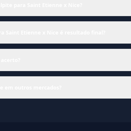
lpite para Saint Etienne x Nice?
 Saint Etienne x Nice é resultado final?
 acerto?
ise em outros mercados?