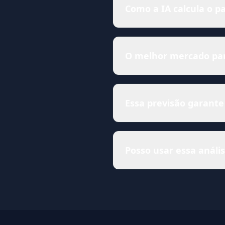
Como a IA calcula o pa
O melhor mercado para
Essa previsão garante
Posso usar essa anál