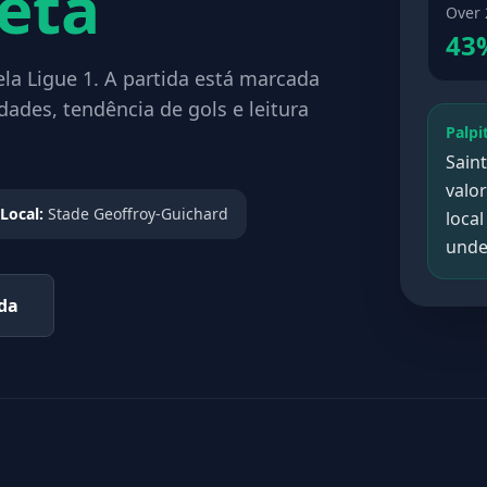
eta
Over 
43
ela Ligue 1. A partida está marcada
ades, tendência de gols e leitura
Palpi
Sain
valo
Local:
Stade Geoffroy-Guichard
local
under
ada