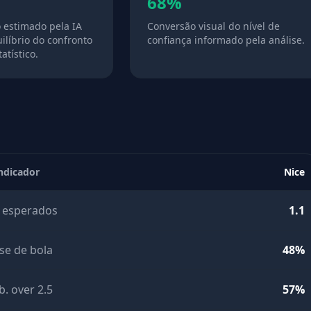
68%
o estimado pela IA
Conversão visual do nível de
ilíbrio do confronto
confiança informado pela análise.
atístico.
ndicador
Nice
 esperados
1.1
se de bola
48%
b. over 2.5
57%