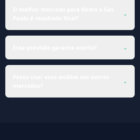
O melhor mercado para Remo x Sao
⌄
Paulo é resultado final?
Essa previsão garante acerto?
⌄
Posso usar essa análise em outros
⌄
mercados?