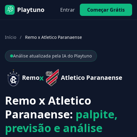
Playtuno
Entrar
Começar Grátis
Início
/
Remo x Atletico Paranaense
Análise atualizada pela IA do Playtuno
x
Remo
Atletico Paranaense
Remo x Atletico
Paranaense:
palpite,
previsão e análise