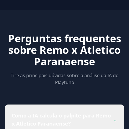
Perguntas frequentes
sobre Remo x Atletico
Paranaense
Tire as principais dúvidas sobre a análise da IA do
Playtuno
Como a IA calcula o palpite para Remo
⌄
x Atletico Paranaense?