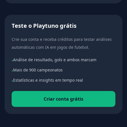
Teste o Playtuno grátis
Crie sua conta e receba créditos para testar análises
automáticas com IA em jogos de futebol.
Análise de resultado, gols e ambos marcam
•
Mais de 900 campeonatos
•
Estatísticas e insights em tempo real
•
Criar conta grátis