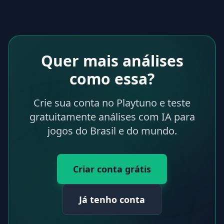
Quer mais análises
como essa?
Crie sua conta no Playtuno e teste
gratuitamente análises com IA para
jogos do Brasil e do mundo.
Criar conta grátis
Já tenho conta