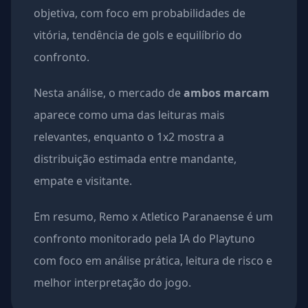
objetiva, com foco em probabilidades de
vitória, tendência de gols e equilíbrio do
confronto.
Nesta análise, o mercado de
ambos marcam
aparece como uma das leituras mais
relevantes, enquanto o 1x2 mostra a
distribuição estimada entre mandante,
empate e visitante.
Em resumo, Remo x Atletico Paranaense é um
confronto monitorado pela IA do Playtuno
com foco em análise prática, leitura de risco e
melhor interpretação do jogo.