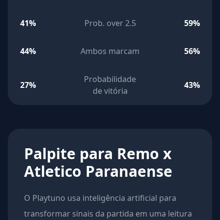
41%
Prob. over 2.5
59%
44%
Ambos marcam
56%
Probabilidade
27%
43%
de vitória
Palpite para Remo x
Atletico Paranaense
O Playtuno usa inteligência artificial para
transformar sinais da partida em uma leitura