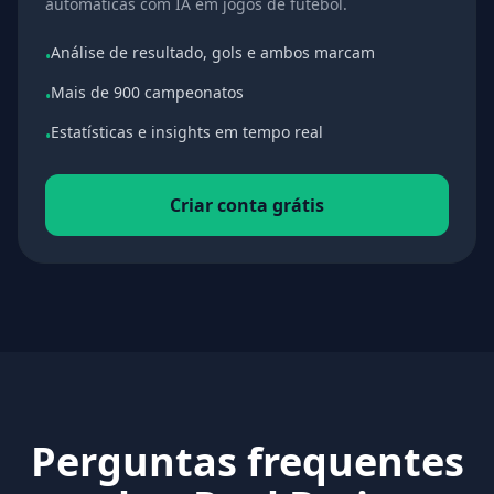
automáticas com IA em jogos de futebol.
Análise de resultado, gols e ambos marcam
•
Mais de 900 campeonatos
•
Estatísticas e insights em tempo real
•
Criar conta grátis
Perguntas frequentes