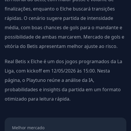
finalizações, enquanto o Elche buscará transições
rápidas. O cenário sugere partida de intensidade
média, com boas chances de gols para o mandante e
possibilidade de ambas marcarem. Mercado de gols e
vitória do Betis apresentam melhor ajuste ao risco.
Real Betis x Elche é um dos jogos programados da La
Liga, com kickoff em 12/05/2026 às 15:00. Nesta
página, o Playtuno reúne a análise da IA,
probabilidades e insights da partida em um formato
otimizado para leitura rápida.
Melhor mercado