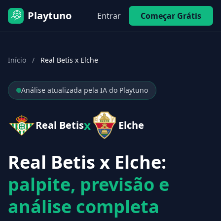
Playtuno
Entrar
Começar Grátis
Início
/
Real Betis x Elche
Análise atualizada pela IA do Playtuno
x
Real Betis
Elche
Real Betis x Elche:
palpite, previsão e
análise completa