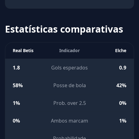
Estatísticas comparativas
Real Betis
Indicador
Elche
1.8
Gols esperados
0.9
58%
Posse de bola
42%
1%
Prob. over 2.5
0%
0%
Ambos marcam
1%
Probabilidade