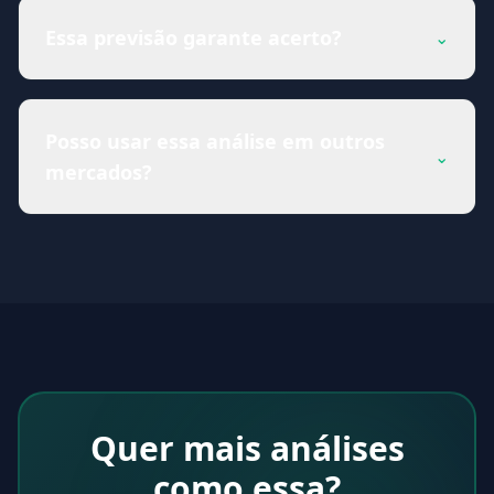
Essa previsão garante acerto?
⌄
Posso usar essa análise em outros
⌄
mercados?
Quer mais análises
como essa?