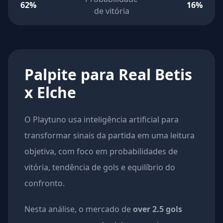
62%
16%
de vitória
Palpite para Real Betis
x Elche
O Playtuno usa inteligência artificial para
transformar sinais da partida em uma leitura
objetiva, com foco em probabilidades de
vitória, tendência de gols e equilíbrio do
confronto.
Nesta análise, o mercado de
over 2.5 gols