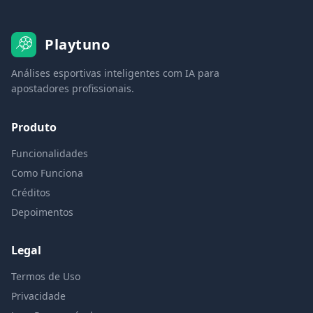
Playtuno
Análises esportivas inteligentes com IA para
apostadores profissionais.
Produto
Funcionalidades
Como Funciona
Créditos
Depoimentos
Legal
Termos de Uso
Privacidade