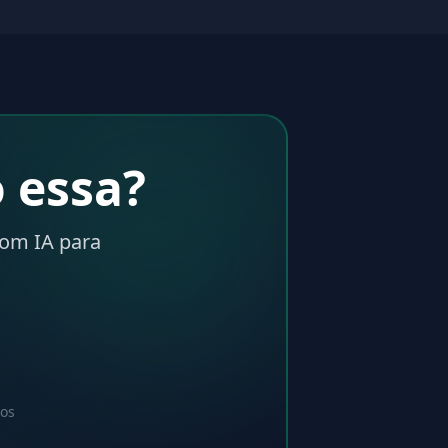
 essa?
com IA para
dos