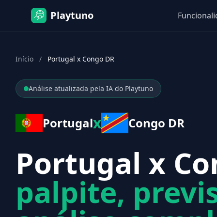
Playtuno
Funcional
Início
/
Portugal x Congo DR
Análise atualizada pela IA do Playtuno
x
Portugal
Congo DR
Portugal x Co
palpite, previ