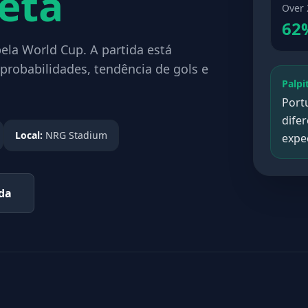
eta
Over 
62
ela World Cup. A partida está
probabilidades, tendência de gols e
Palpi
Portu
difer
Local:
NRG Stadium
expec
ada