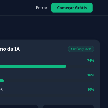
Entrar
Começar Grátis
mo da IA
Confiança 82%
l
74%
16%
DR
10%