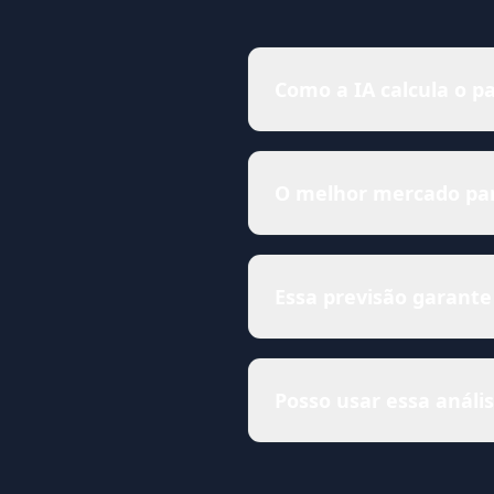
Como a IA calcula o p
O melhor mercado para
Essa previsão garante
Posso usar essa anál