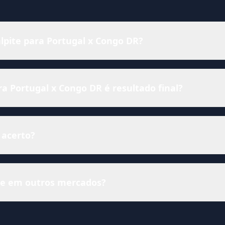
alpite para Portugal x Congo DR?
 Portugal x Congo DR é resultado final?
 acerto?
ise em outros mercados?