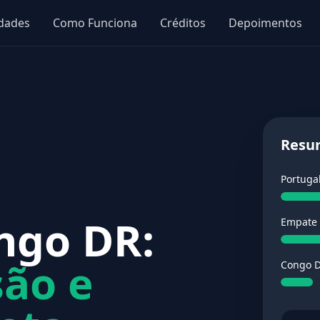
idades
Como Funciona
Créditos
Depoimentos
Resu
Portuga
ngo DR:
Empate
são e
Congo 