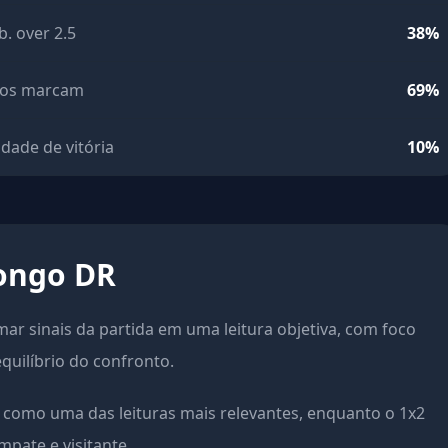
b. over 2.5
38%
os marcam
69%
idade de vitória
10%
Congo DR
rmar sinais da partida em uma leitura objetiva, com foco
equilíbrio do confronto.
como uma das leituras mais relevantes, enquanto o 1x2
pate e visitante.