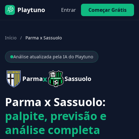
Playtuno
Entrar
Começar Grátis
Início
/
Parma x Sassuolo
Análise atualizada pela IA do Playtuno
x
Parma
Sassuolo
Parma x Sassuolo:
palpite, previsão e
análise completa