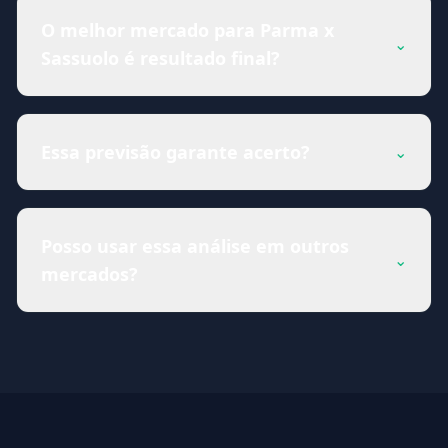
O melhor mercado para Parma x
⌄
Sassuolo é resultado final?
Essa previsão garante acerto?
⌄
Posso usar essa análise em outros
⌄
mercados?