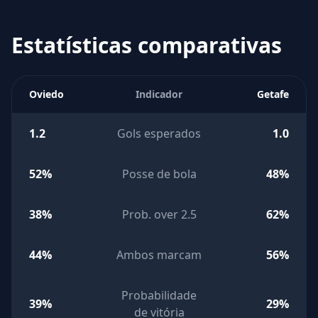
Estatísticas comparativas
Oviedo
Indicador
Getafe
1.2
Gols esperados
1.0
52%
Posse de bola
48%
38%
Prob. over 2.5
62%
44%
Ambos marcam
56%
Probabilidade
39%
29%
de vitória