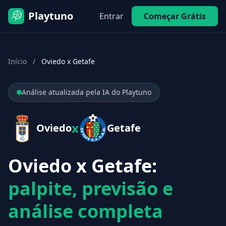
Playtuno
Entrar
Começar Grátis
Início
/
Oviedo x Getafe
Análise atualizada pela IA do Playtuno
x
Oviedo
Getafe
Oviedo x Getafe:
palpite, previsão e
análise completa