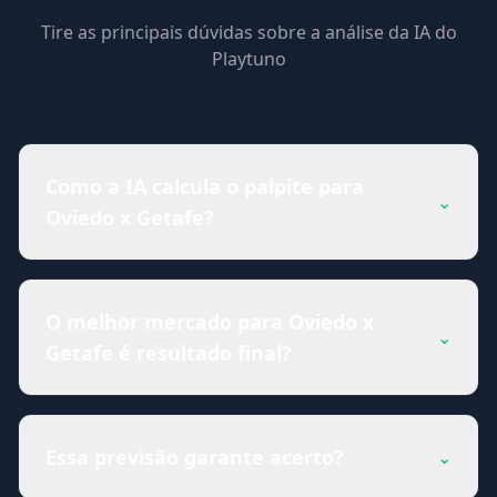
Tire as principais dúvidas sobre a análise da IA do
Playtuno
Como a IA calcula o palpite para
⌄
Oviedo x Getafe?
O melhor mercado para Oviedo x
⌄
Getafe é resultado final?
Essa previsão garante acerto?
⌄