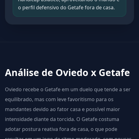
o perfil defensivo do Getafe fora de casa.
Análise de Oviedo x Getafe
Oviedo recebe o Getafe em um duelo que tende a ser
equilibrado, mas com leve favoritismo para os
mandantes devido ao fator casa e possível maior
intensidade diante da torcida. O Getafe costuma
adotar postura reativa fora de casa, o que pode