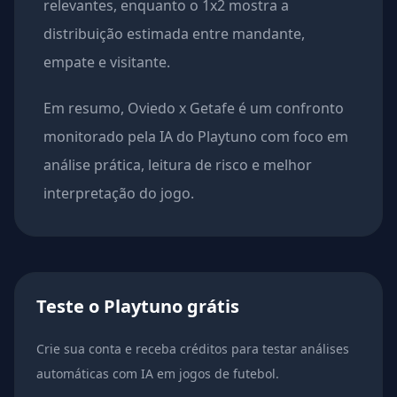
relevantes, enquanto o 1x2 mostra a
distribuição estimada entre mandante,
empate e visitante.
Em resumo, Oviedo x Getafe é um confronto
monitorado pela IA do Playtuno com foco em
análise prática, leitura de risco e melhor
interpretação do jogo.
Teste o Playtuno grátis
Crie sua conta e receba créditos para testar análises
automáticas com IA em jogos de futebol.