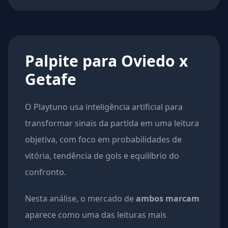
Palpite para Oviedo x
Getafe
O Playtuno usa inteligência artificial para
transformar sinais da partida em uma leitura
objetiva, com foco em probabilidades de
vitória, tendência de gols e equilíbrio do
confronto.
Nesta análise, o mercado de
ambos marcam
aparece como uma das leituras mais