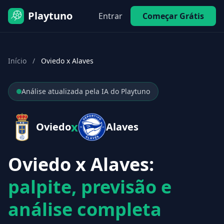
Playtuno
Entrar
Começar Grátis
Início
/
Oviedo x Alaves
Análise atualizada pela IA do Playtuno
x
Oviedo
Alaves
Oviedo x Alaves:
palpite, previsão e
análise completa