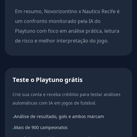
Em resumo, Novorizontino x Nautico Recife é
um confronto monitorado pela IA do
Playtuno com foco em análise prática, leitura
de risco e melhor interpretação do jogo.
Teste o Playtuno grátis
Crie sua conta e receba créditos para testar análises
automáticas com IA em jogos de futebol.
Análise de resultado, gols e ambos marcam
•
Mais de 900 campeonatos
•