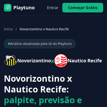
Playtuno
Entrar
Começar Grátis
Início
/
Novorizontino x Nautico Recife
Análise atualizada pela IA do Playtuno
x
Novorizontino
Nautico Recife
Novorizontino x
Nautico Recife:
palpite, previsão e