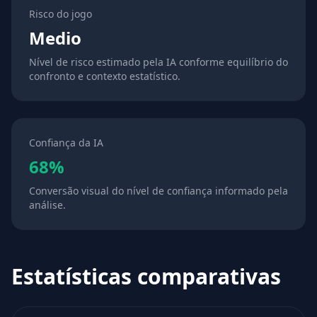
Risco do jogo
Medio
Nível de risco estimado pela IA conforme equilíbrio do
confronto e contexto estatístico.
Confiança da IA
68%
Conversão visual do nível de confiança informado pela
análise.
Estatísticas comparativas