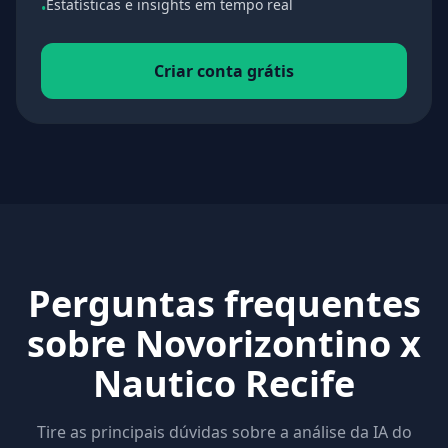
Estatísticas e insights em tempo real
•
Criar conta grátis
Perguntas frequentes
sobre Novorizontino x
Nautico Recife
Tire as principais dúvidas sobre a análise da IA do