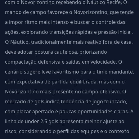
com o Novorizontino recebendo o Náutico Recife. O
mando de campo favorece o Novorizontino, que tende
a impor ritmo mais intenso e buscar o controle das
ações, explorando transições rápidas e pressão inicial.
O Náutico, tradicionalmente mais reativo fora de casa,
deve adotar postura cautelosa, priorizando
compactação defensiva e saídas em velocidade. O
cenário sugere leve favoritismo para o time mandante,
com expectativa de partida equilibrada, mas com o
Novorizontino mais presente no campo ofensivo. O
mercado de gols indica tendência de jogo truncado,
com placar apertado e poucas oportunidades claras. A
linha de under 2.5 gols apresenta melhor ajuste ao
risco, considerando o perfil das equipes e o contexto