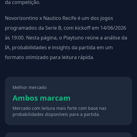
da competição.
Novorizontino x Nautico Recife é um dos jogos
programados da Serie B, com kickoff em 14/06/2026
às 19:00. Nesta página, o Playtuno reúne a análise da
IA, probabilidades e insights da partida em um
formato otimizado para leitura rápida.
Melhor mercado
Ambos marcam
Mercado com leitura mais forte com base nas
probabilidades disponíveis para a partida.