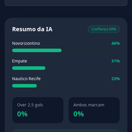
Resumo da IA
Confiança 68%
Novorizontino
46%
Empate
31%
Nautico Recife
23%
Over 2.5 gols
Ambos marcam
0%
0%