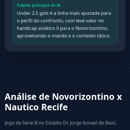
Palpite principal da IA
Under 2.5 gols é a linha mais ajustada para
o perfil do confronto, com leve valor no
handicap asiático 0 para o Novorizontino,
aproveitando o mando e o contexto tático.
Análise de Novorizontino x
Nautico Recife
Jogo de Série B no Estádio Dr. Jorge Ismael de Biasi,