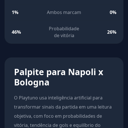
1%
Ambos marcam
0%
Probabilidade
46%
26%
de vitória
Palpite para Napoli x
Bologna
O Playtuno usa inteligência artificial para
transformar sinais da partida em uma leitura
objetiva, com foco em probabilidades de
vitória, tendência de gols e equilíbrio do