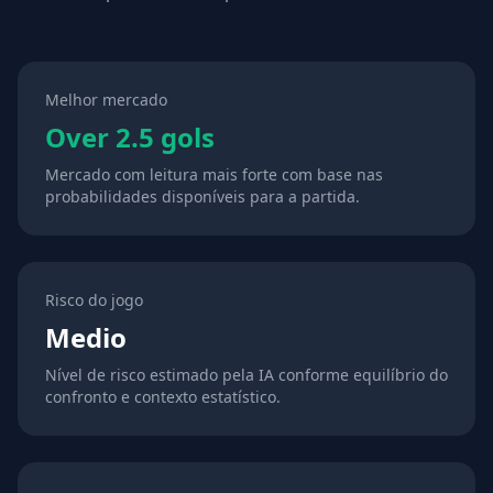
Melhor mercado
Over 2.5 gols
Mercado com leitura mais forte com base nas
probabilidades disponíveis para a partida.
Risco do jogo
Medio
Nível de risco estimado pela IA conforme equilíbrio do
confronto e contexto estatístico.