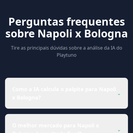
Perguntas frequentes
sobre Napoli x Bologna
Tire as principais dúvidas sobre a análise da IA do
Playtuno
Como a IA calcula o palpite para Napoli
⌄
x Bologna?
O melhor mercado para Napoli x
⌄