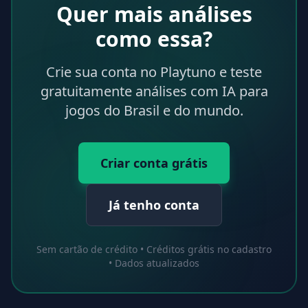
Quer mais análises
como essa?
Crie sua conta no Playtuno e teste
gratuitamente análises com IA para
jogos do Brasil e do mundo.
Criar conta grátis
Já tenho conta
Sem cartão de crédito • Créditos grátis no cadastro
• Dados atualizados