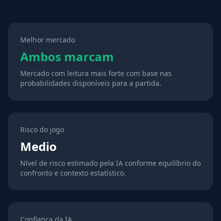
Melhor mercado
Ambos marcam
Mercado com leitura mais forte com base nas
probabilidades disponíveis para a partida.
Risco do jogo
Medio
Nível de risco estimado pela IA conforme equilíbrio do
confronto e contexto estatístico.
Confiança da IA