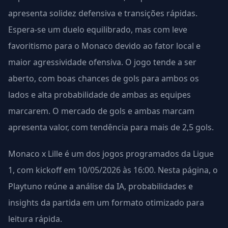
apresenta solidez defensiva e transições rápidas.
Espera-se um duelo equilibrado, mas com leve
favoritismo para o Monaco devido ao fator local e
maior agressividade ofensiva. O jogo tende a ser
aberto, com boas chances de gols para ambos os
lados e alta probabilidade de ambas as equipes
marcarem. O mercado de gols e ambas marcam
apresenta valor, com tendência para mais de 2,5 gols.
Monaco x Lille é um dos jogos programados da Ligue
1, com kickoff em 10/05/2026 às 16:00. Nesta página, o
Playtuno reúne a análise da IA, probabilidades e
insights da partida em um formato otimizado para
leitura rápida.