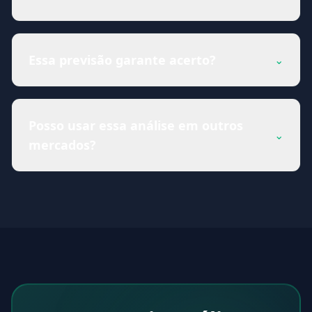
Essa previsão garante acerto?
⌄
Posso usar essa análise em outros
⌄
mercados?