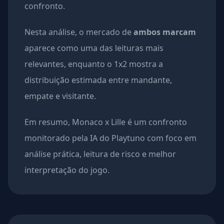
confronto.
Nesta análise, o mercado de
ambos marcam
aparece como uma das leituras mais
relevantes, enquanto o 1x2 mostra a
distribuição estimada entre mandante,
empate e visitante.
Em resumo, Monaco x Lille é um confronto
monitorado pela IA do Playtuno com foco em
análise prática, leitura de risco e melhor
interpretação do jogo.