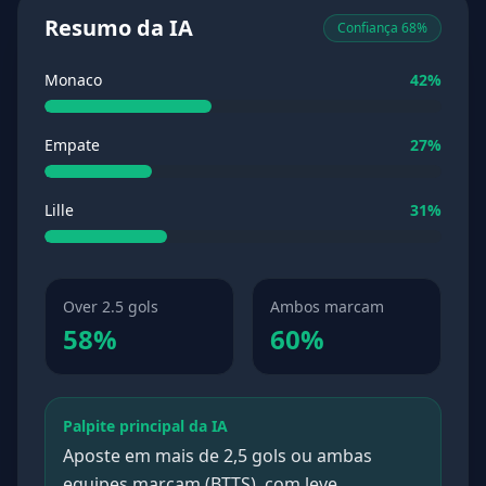
Resumo da IA
Confiança 68%
Monaco
42%
Empate
27%
Lille
31%
Over 2.5 gols
Ambos marcam
58%
60%
Palpite principal da IA
Aposte em mais de 2,5 gols ou ambas
equipes marcam (BTTS), com leve