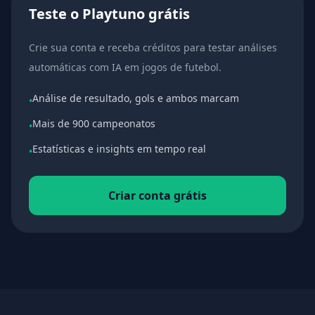
Teste o Playtuno grátis
Crie sua conta e receba créditos para testar análises
automáticas com IA em jogos de futebol.
Análise de resultado, gols e ambos marcam
•
Mais de 900 campeonatos
•
Estatísticas e insights em tempo real
•
Criar conta grátis