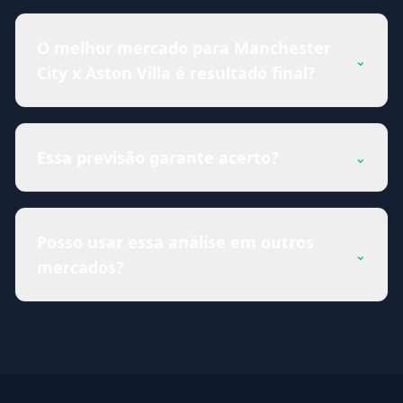
O melhor mercado para Manchester
⌄
City x Aston Villa é resultado final?
Essa previsão garante acerto?
⌄
Posso usar essa análise em outros
⌄
mercados?