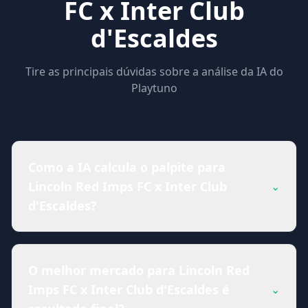
FC x Inter Club
d'Escaldes
Tire as principais dúvidas sobre a análise da IA do
Playtuno
Como a IA calcula o palpite para
Lincoln Red Imps FC x Inter Club
⌄
d'Escaldes?
O melhor mercado para Lincoln Red
Imps FC x Inter Club d'Escaldes é
⌄