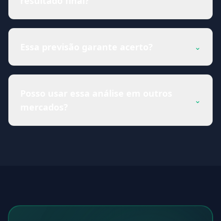
resultado final?
Essa previsão garante acerto?
⌄
Posso usar essa análise em outros
⌄
mercados?