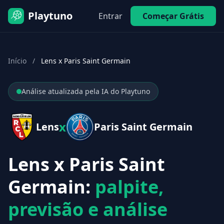
Playtuno
Entrar
Começar Grátis
Início
/
Lens x Paris Saint Germain
Análise atualizada pela IA do Playtuno
x
Lens
Paris Saint Germain
Lens x Paris Saint
Germain:
palpite,
previsão e análise