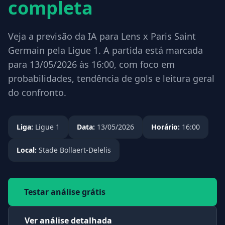
completa
Veja a previsão da IA para Lens x Paris Saint
Germain pela Ligue 1. A partida está marcada
para 13/05/2026 às 16:00, com foco em
probabilidades, tendência de gols e leitura geral
do confronto.
Liga:
Ligue 1
Data:
13/05/2026
Horário:
16:00
Local:
Stade Bollaert-Delelis
Testar análise grátis
Ver análise detalhada