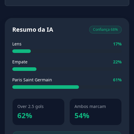
Resumo da IA
Confiança 68%
Lens
17%
Empate
22%
Paris Saint Germain
61%
Over 2.5 gols
Ambos marcam
62%
54%