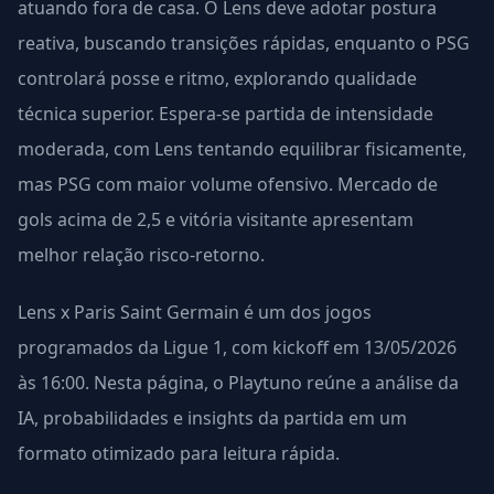
atuando fora de casa. O Lens deve adotar postura
reativa, buscando transições rápidas, enquanto o PSG
controlará posse e ritmo, explorando qualidade
técnica superior. Espera-se partida de intensidade
moderada, com Lens tentando equilibrar fisicamente,
mas PSG com maior volume ofensivo. Mercado de
gols acima de 2,5 e vitória visitante apresentam
melhor relação risco-retorno.
Lens x Paris Saint Germain é um dos jogos
programados da Ligue 1, com kickoff em 13/05/2026
às 16:00. Nesta página, o Playtuno reúne a análise da
IA, probabilidades e insights da partida em um
formato otimizado para leitura rápida.