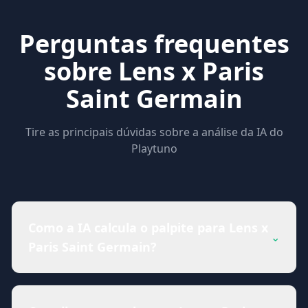
Perguntas frequentes
sobre Lens x Paris
Saint Germain
Tire as principais dúvidas sobre a análise da IA do
Playtuno
Como a IA calcula o palpite para Lens x
⌄
Paris Saint Germain?