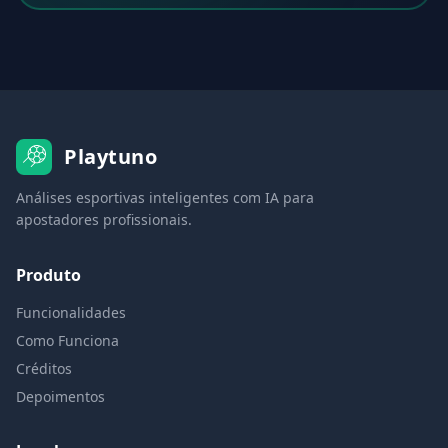
Playtuno
Análises esportivas inteligentes com IA para
apostadores profissionais.
Produto
Funcionalidades
Como Funciona
Créditos
Depoimentos