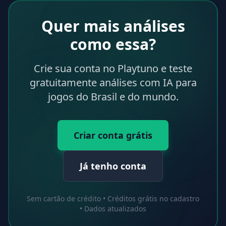
Quer mais análises
como essa?
Crie sua conta no Playtuno e teste
gratuitamente análises com IA para
jogos do Brasil e do mundo.
Criar conta grátis
Já tenho conta
Sem cartão de crédito • Créditos grátis no cadastro
• Dados atualizados