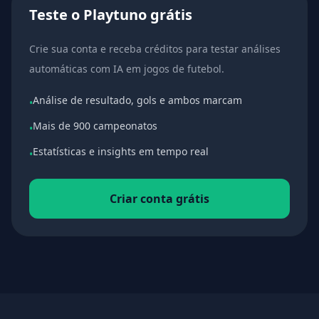
Teste o Playtuno grátis
Crie sua conta e receba créditos para testar análises
automáticas com IA em jogos de futebol.
Análise de resultado, gols e ambos marcam
•
Mais de 900 campeonatos
•
Estatísticas e insights em tempo real
•
Criar conta grátis