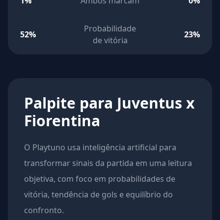
1%
Ambos marcam
0%
Probabilidade
52%
23%
de vitória
Palpite para Juventus x
Fiorentina
O Playtuno usa inteligência artificial para
transformar sinais da partida em uma leitura
objetiva, com foco em probabilidades de
vitória, tendência de gols e equilíbrio do
confronto.