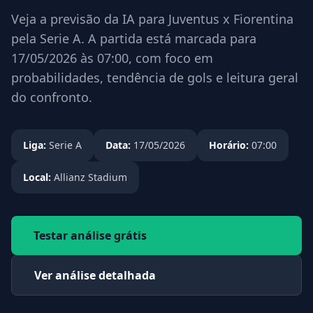
Veja a previsão da IA para Juventus x Fiorentina
pela Serie A. A partida está marcada para
17/05/2026 às 07:00, com foco em
probabilidades, tendência de gols e leitura geral
do confronto.
Liga:
Serie A
Data:
17/05/2026
Horário:
07:00
Local:
Allianz Stadium
Testar análise grátis
Ver análise detalhada