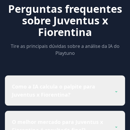
Perguntas frequentes
sobre Juventus x
Fiorentina
Tire as principais dúvidas sobre a análise da IA do
Playtuno
Como a IA calcula o palpite para
⌄
Juventus x Fiorentina?
O melhor mercado para Juventus x
⌄