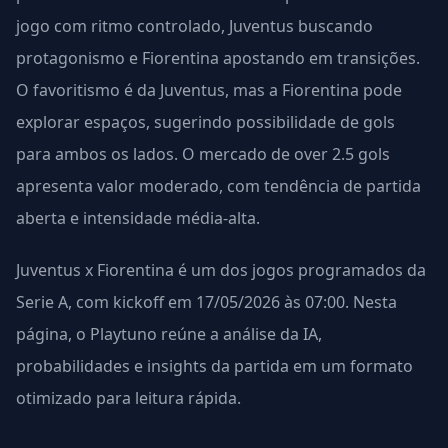
jogo com ritmo controlado, Juventus buscando
protagonismo e Fiorentina apostando em transições.
O favoritismo é da Juventus, mas a Fiorentina pode
explorar espaços, sugerindo possibilidade de gols
para ambos os lados. O mercado de over 2.5 gols
apresenta valor moderado, com tendência de partida
aberta e intensidade média-alta.
Juventus x Fiorentina é um dos jogos programados da
Serie A, com kickoff em 17/05/2026 às 07:00. Nesta
página, o Playtuno reúne a análise da IA,
probabilidades e insights da partida em um formato
otimizado para leitura rápida.