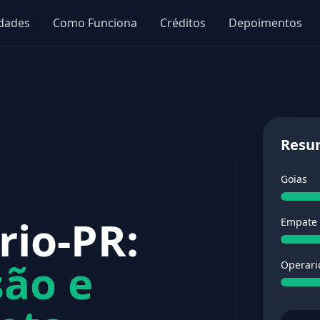
idades
Como Funciona
Créditos
Depoimentos
Resu
Goias
rio-PR:
Empate
são e
Operari