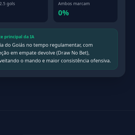
2.5 gols
Ambos marcam
0%
te principal da IA
ria do Goiás no tempo regulamentar, com
eção em empate devolve (Draw No Bet),
veitando o mando e maior consistência ofensiva.