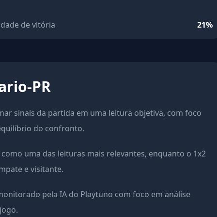
idade de vitória
21%
ario-PR
rmar sinais da partida em uma leitura objetiva, com foco
equilíbrio do confronto.
como uma das leituras mais relevantes, enquanto o 1x2
pate e visitante.
onitorado pela IA do Playtuno com foco em análise
 jogo.