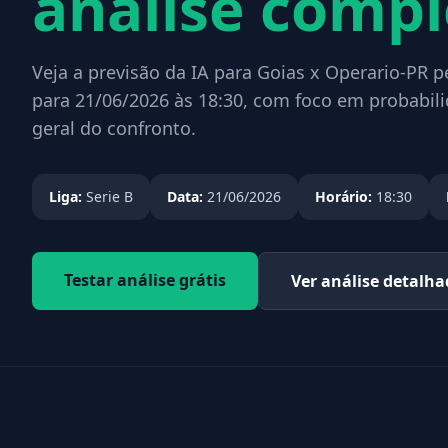
análise compl
Veja a previsão da IA para Goias x Operario-PR p
para 21/06/2026 às 18:30, com foco em probabilid
geral do confronto.
Liga:
Serie B
Data:
21/06/2026
Horário:
18:30
Testar análise grátis
Ver análise detalh