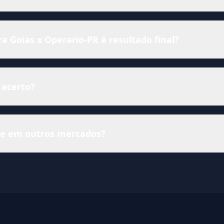
 Goias x Operario-PR é resultado final?
 acerto?
ise em outros mercados?