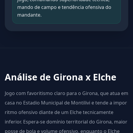
mando de campo e tendência ofensiva do
mandante.
Análise de Girona x Elche
Jogo com favoritismo claro para o Girona, que atua em
casa no Estadio Municipal de Montilivi e tende a impor
ritmo ofensivo diante de um Elche tecnicamente
inferior. Espera-se domínio territorial do Girona, maior
posse de bola e volume ofensivo, enquanto o Elche