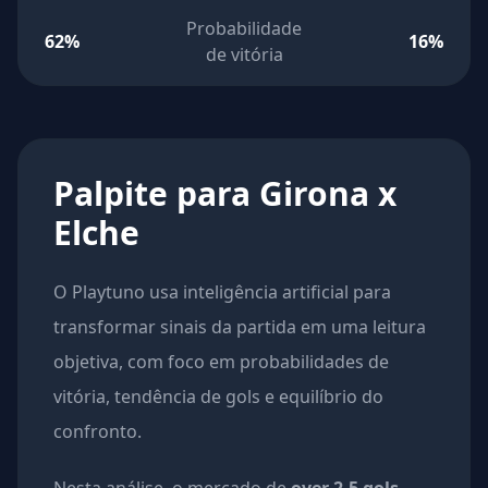
Probabilidade
62%
16%
de vitória
Palpite para Girona x
Elche
O Playtuno usa inteligência artificial para
transformar sinais da partida em uma leitura
objetiva, com foco em probabilidades de
vitória, tendência de gols e equilíbrio do
confronto.