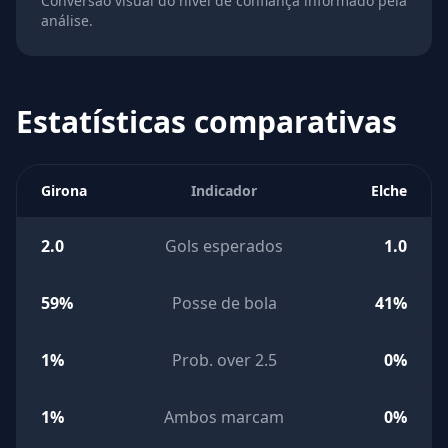
Conversão visual do nível de confiança informado pela
análise.
Estatísticas comparativas
Girona
Indicador
Elche
2.0
Gols esperados
1.0
59%
Posse de bola
41%
1%
Prob. over 2.5
0%
1%
Ambos marcam
0%