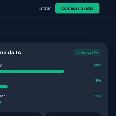
Entrar
Começar Grátis
mo da IA
Confiança 68%
y
68%
19%
ast
13%