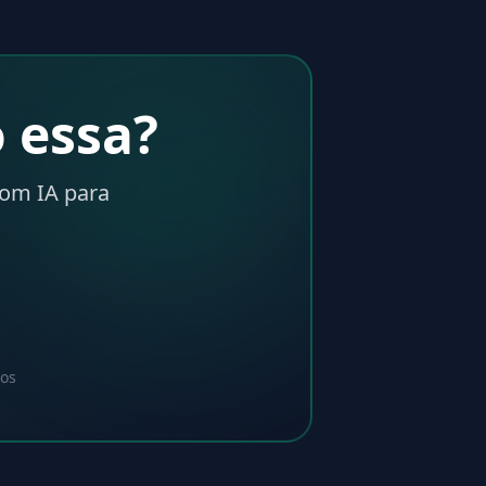
 essa?
com IA para
dos