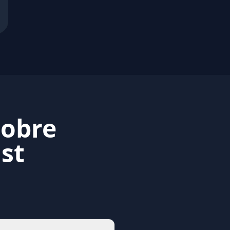
sobre
st