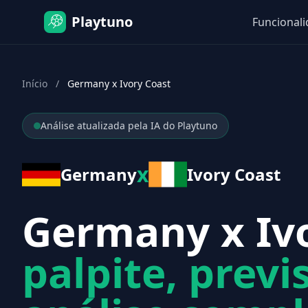
Playtuno
Funcional
Início
/
Germany x Ivory Coast
Análise atualizada pela IA do Playtuno
x
Germany
Ivory Coast
Germany x Ivo
palpite, previ