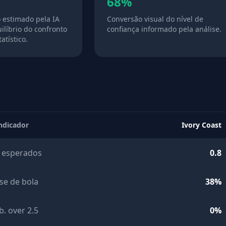
68%
o estimado pela IA
Conversão visual do nível de
ilíbrio do confronto
confiança informado pela análise.
atístico.
ndicador
Ivory Coast
 esperados
0.8
se de bola
38%
b. over 2.5
0%