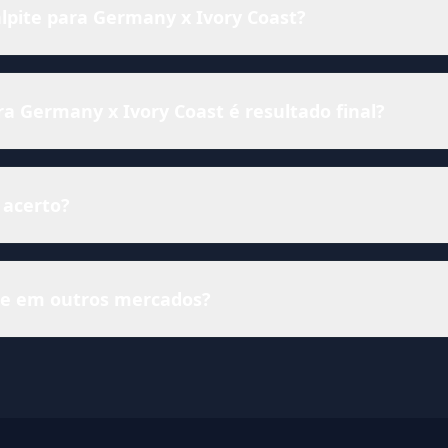
alpite para Germany x Ivory Coast?
 Germany x Ivory Coast é resultado final?
 acerto?
ise em outros mercados?