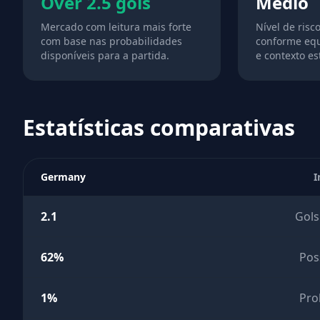
Over 2.5 gols
Medio
Mercado com leitura mais forte
Nível de risc
com base nas probabilidades
conforme equ
disponíveis para a partida.
e contexto est
Estatísticas comparativas
Germany
I
2.1
Gols
62%
Pos
1%
Pro