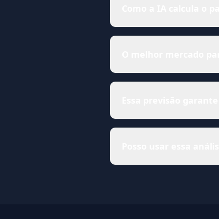
Como a IA calcula o p
O melhor mercado para
Essa previsão garante
Posso usar essa anál