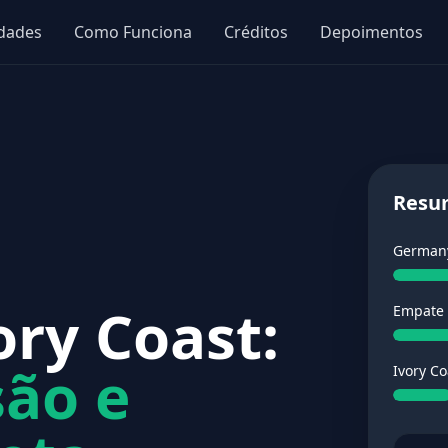
idades
Como Funciona
Créditos
Depoimentos
Resu
German
ry Coast:
Empate
são e
Ivory Co