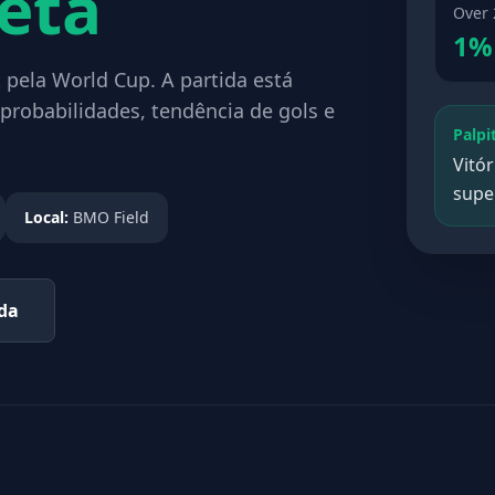
eta
Over 
1%
 pela World Cup. A partida está
probabilidades, tendência de gols e
Palpi
Vitó
supe
Local:
BMO Field
ada