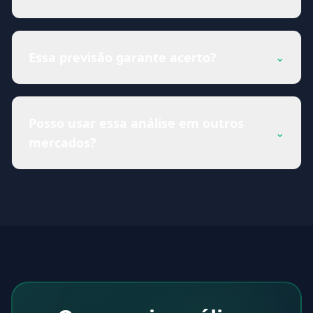
Essa previsão garante acerto?
⌄
Posso usar essa análise em outros
⌄
mercados?