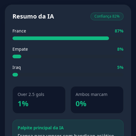
Resumo da IA
Confiança 82%
France
87%
Empate
8%
Iraq
5%
Over 2.5 gols
Ambos marcam
1%
0%
Palpite principal da IA