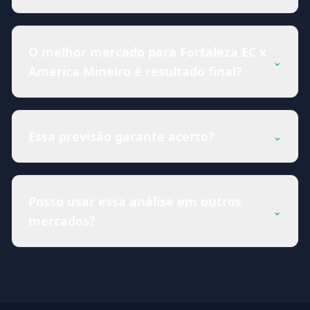
O melhor mercado para Fortaleza EC x
⌄
America Mineiro é resultado final?
Essa previsão garante acerto?
⌄
Posso usar essa análise em outros
⌄
mercados?