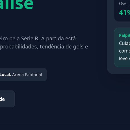
lise
Over 
41
Palpi
ro pela Serie B. A partida está
Cuia
probabilidades, tendência de gols e
como
leve
Local:
Arena Pantanal
ada