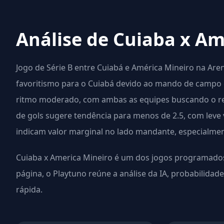
Análise de Cuiaba x Am
Jogo de Série B entre Cuiabá e América Mineiro na Are
favoritismo para o Cuiabá devido ao mando de campo e 
ritmo moderado, com ambas as equipes buscando o re
de gols sugere tendência para menos de 2.5, com leve
indicam valor marginal no lado mandante, especialme
Cuiaba x America Mineiro é um dos jogos programados 
página, o Playtuno reúne a análise da IA, probabilidad
rápida.