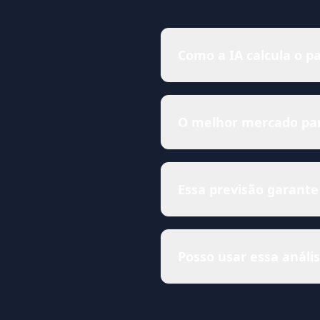
Como a IA calcula o p
O melhor mercado para
Essa previsão garante
Posso usar essa anál