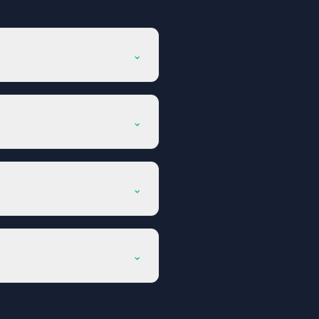
⌄
⌄
⌄
⌄