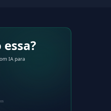
 essa?
com IA para
dos