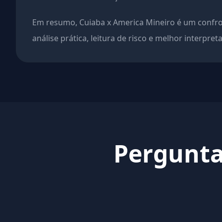
Em resumo, Cuiaba x America Mineiro é um confr
análise prática, leitura de risco e melhor interpret
Pergunta