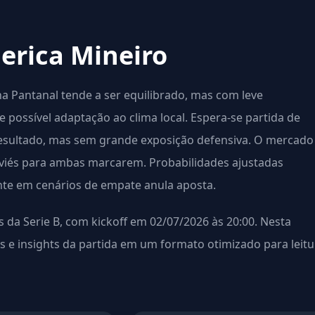
erica Mineiro
na Pantanal tende a ser equilibrado, mas com leve
possível adaptação ao clima local. Espera-se partida de
sultado, mas sem grande exposição defensiva. O mercado
 viés para ambas marcarem. Probabilidades ajustadas
nte em cenários de empate anula aposta.
da Serie B, com kickoff em 02/07/2026 às 20:00. Nesta
es e insights da partida em um formato otimizado para leitu