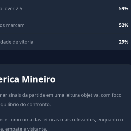
b. over 2.5
59%
os marcam
52%
idade de vitória
29%
erica Mineiro
rmar sinais da partida em uma leitura objetiva, com foco
equilíbrio do confronto.
ece como uma das leituras mais relevantes, enquanto o
, empate e visitante.