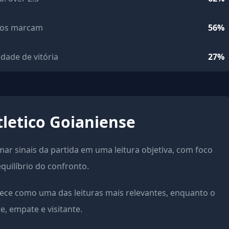
os marcam
56%
idade de vitória
27%
tletico Goianiense
rmar sinais da partida em uma leitura objetiva, com foco
equilíbrio do confronto.
ece como uma das leituras mais relevantes, enquanto o
, empate e visitante.