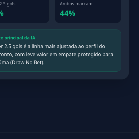
2.5 gols
Ambos marcam
%
44%
te principal da IA
 2.5 gols é a linha mais ajustada ao perfil do
ronto, com leve valor em empate protegido para
iúma (Draw No Bet).