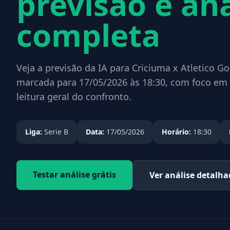
previsão e aná
completa
Veja a previsão da IA para Criciuma x Atletico Go
marcada para 17/05/2026 às 18:30, com foco em 
leitura geral do confronto.
Liga:
Serie B
Data:
17/05/2026
Horário:
18:30
Testar análise grátis
Ver análise detalh