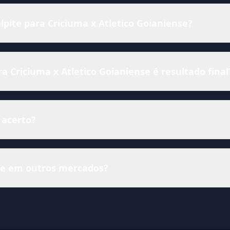
lpite para Criciuma x Atletico Goianiense?
 Criciuma x Atletico Goianiense é resultado final
 acerto?
ise em outros mercados?