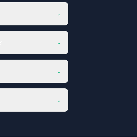
⌄
?
⌄
⌄
⌄