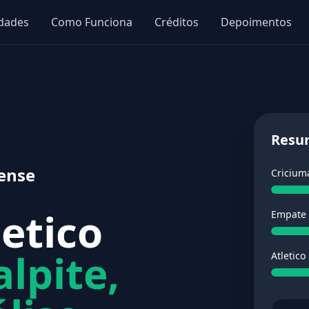
idades
Como Funciona
Créditos
Depoimentos
Resu
iense
Cricium
letico
Empate
alpite,
Atletico