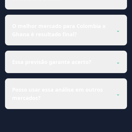
O melhor mercado para Colombia x
⌄
Ghana é resultado final?
Essa previsão garante acerto?
⌄
Posso usar essa análise em outros
⌄
mercados?