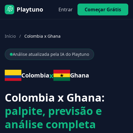
Playtuno
Entrar
Começar Grátis
Início
/
Colombia x Ghana
Análise atualizada pela IA do Playtuno
x
Colombia
Ghana
Colombia x Ghana:
palpite, previsão e
análise completa