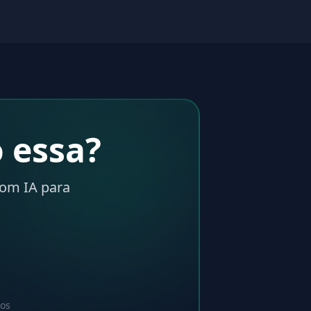
 essa?
com IA para
dos