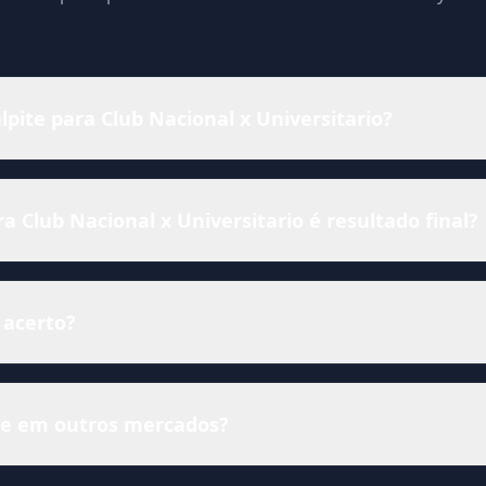
lpite para Club Nacional x Universitario?
 Club Nacional x Universitario é resultado final?
 acerto?
ise em outros mercados?