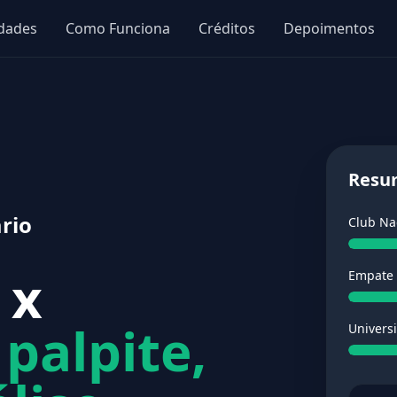
idades
Como Funciona
Créditos
Depoimentos
Resu
rio
Club Na
 x
Empate
:
palpite,
Universi