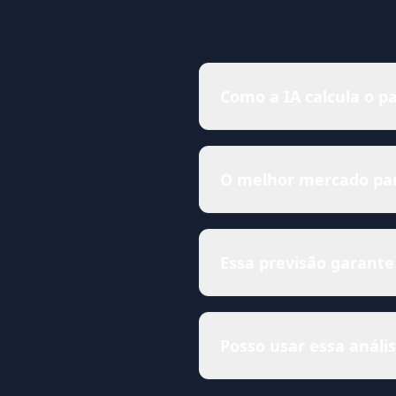
Como a IA calcula o pa
O melhor mercado para
Essa previsão garante
Posso usar essa anál