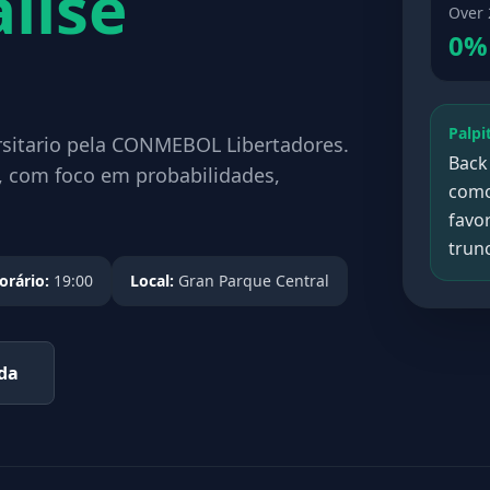
lise
Over 
0%
Palpi
ersitario pela CONMEBOL Libertadores.
Back
, com foco em probabilidades,
como
favo
trun
orário:
19:00
Local:
Gran Parque Central
ada