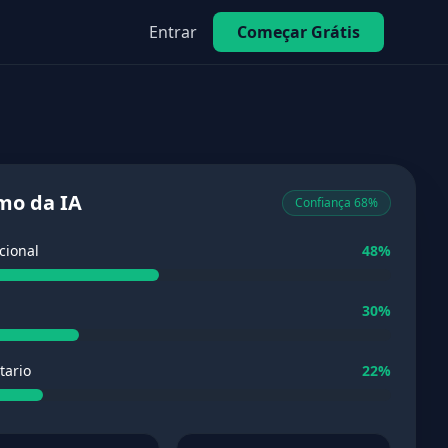
Entrar
Começar Grátis
mo da IA
Confiança 68%
cional
48%
30%
tario
22%