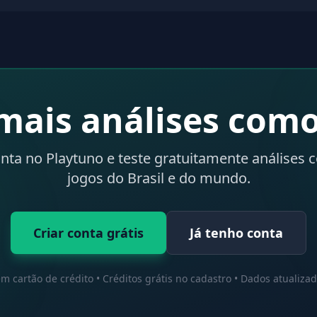
mais análises como
onta no Playtuno e teste gratuitamente análises 
jogos do Brasil e do mundo.
Criar conta grátis
Já tenho conta
m cartão de crédito • Créditos grátis no cadastro • Dados atualiza