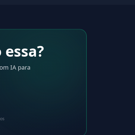
 essa?
com IA para
dos