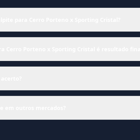
lpite para Cerro Porteno x Sporting Cristal?
 Cerro Porteno x Sporting Cristal é resultado fina
 acerto?
ise em outros mercados?