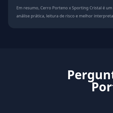
Em resumo, Cerro Porteno x Sporting Cristal é u
análise prática, leitura de risco e melhor interpret
Pergunt
Por