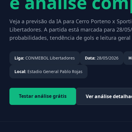
e análise com
Veja a previsão da IA para Cerro Porteno x Spor
Libertadores. A partida está marcada para 28/05
probabilidades, tendência de gols e leitura geral
Liga:
CONMEBOL Libertadores
Data:
28/05/2026
H
Local:
Estadio General Pablo Rojas
Testar análise grátis
Ver análise detalh