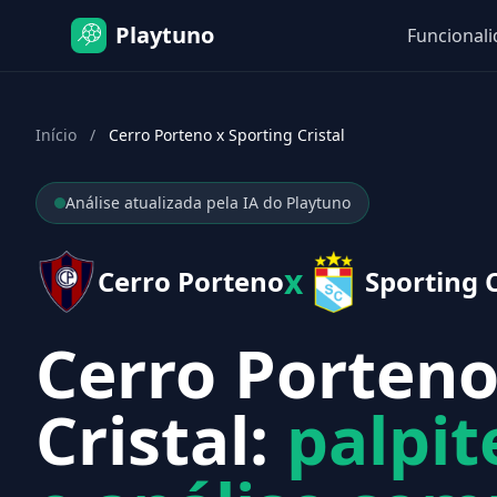
Playtuno
Funcional
Início
/
Cerro Porteno x Sporting Cristal
Análise atualizada pela IA do Playtuno
x
Cerro Porteno
Sporting C
Cerro Porteno
Cristal:
palpit