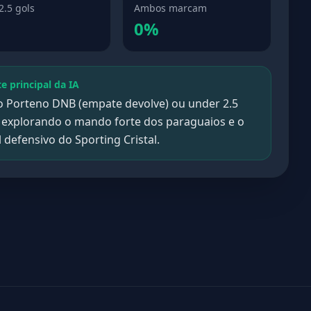
2.5 gols
Ambos marcam
0%
te principal da IA
o Porteno DNB (empate devolve) ou under 2.5
, explorando o mando forte dos paraguaios e o
l defensivo do Sporting Cristal.