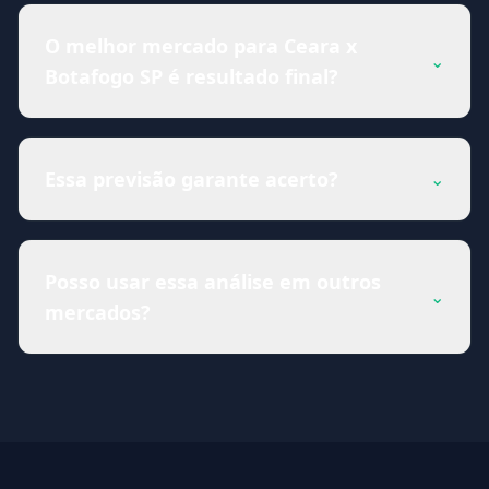
O melhor mercado para Ceara x
⌄
Botafogo SP é resultado final?
Essa previsão garante acerto?
⌄
Posso usar essa análise em outros
⌄
mercados?