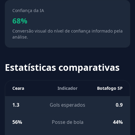
Confiança da IA
68%
Conversão visual do nível de confiança informado pela
análise.
Estatísticas comparativas
Ceara
Indicador
Botafogo SP
1.3
Gols esperados
0.9
56%
Posse de bola
44%