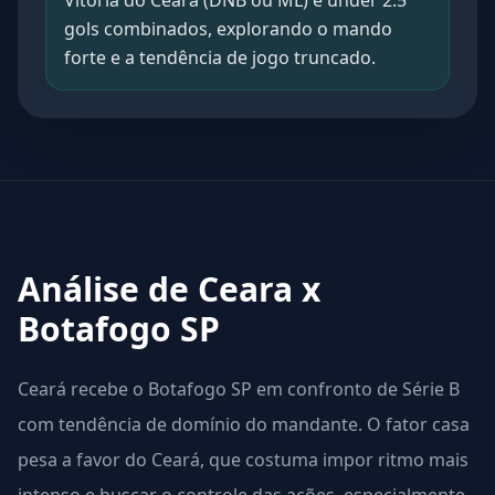
Vitória do Ceará (DNB ou ML) e under 2.5
gols combinados, explorando o mando
forte e a tendência de jogo truncado.
Análise de Ceara x
Botafogo SP
Ceará recebe o Botafogo SP em confronto de Série B
com tendência de domínio do mandante. O fator casa
pesa a favor do Ceará, que costuma impor ritmo mais