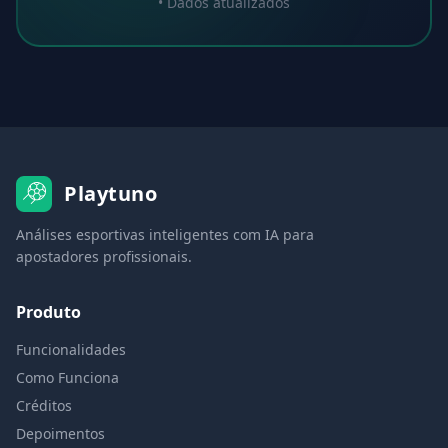
• Dados atualizados
Playtuno
Análises esportivas inteligentes com IA para
apostadores profissionais.
Produto
Funcionalidades
Como Funciona
Créditos
Depoimentos