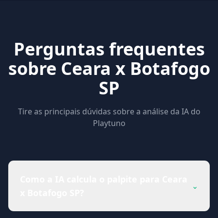
Perguntas frequentes
sobre Ceara x Botafogo
SP
Tire as principais dúvidas sobre a análise da IA do
Playtuno
Como a IA calcula o palpite para Ceara
⌄
x Botafogo SP?