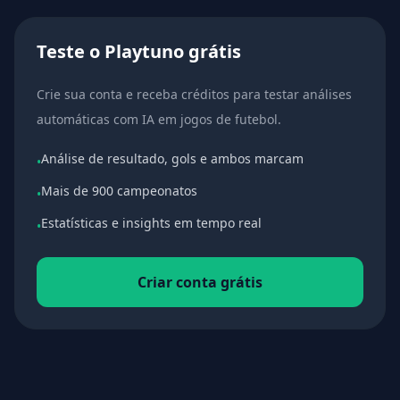
Teste o Playtuno grátis
Crie sua conta e receba créditos para testar análises
automáticas com IA em jogos de futebol.
Análise de resultado, gols e ambos marcam
•
Mais de 900 campeonatos
•
Estatísticas e insights em tempo real
•
Criar conta grátis