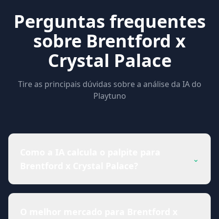
Perguntas frequentes
sobre Brentford x
Crystal Palace
Tire as principais dúvidas sobre a análise da IA do
Playtuno
Como a IA calcula o palpite para
⌄
Brentford x Crystal Palace?
O melhor mercado para Brentford x
⌄