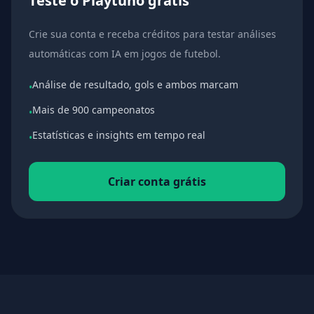
Teste o Playtuno grátis
Crie sua conta e receba créditos para testar análises
automáticas com IA em jogos de futebol.
Análise de resultado, gols e ambos marcam
•
Mais de 900 campeonatos
•
Estatísticas e insights em tempo real
•
Criar conta grátis