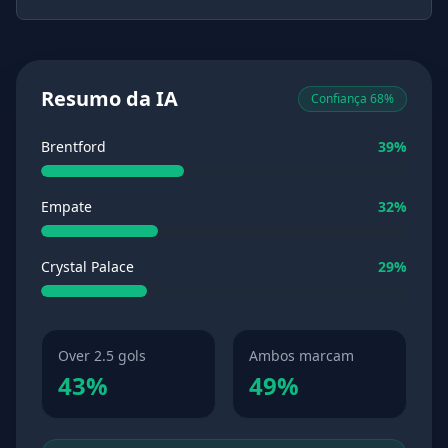
Resumo da IA
Confiança 68%
Brentford
39%
Empate
32%
Crystal Palace
29%
Over 2.5 gols
Ambos marcam
43%
49%