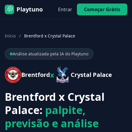
Playtuno
Entrar
Começar Grátis
Início
/
Brentford x Crystal Palace
Análise atualizada pela IA do Playtuno
x
Brentford
Crystal Palace
Brentford x Crystal
Palace:
palpite,
previsão e análise