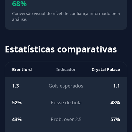
68%
Conversão visual do nível de confiança informado pela
análise.
Estatísticas comparativas
Brentford
Indicador
Crystal Palace
1.3
Gols esperados
1.1
52%
Posse de bola
48%
43%
Prob. over 2.5
57%