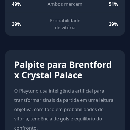
49%
Ambos marcam
51%
Probabilidade
39%
29%
de vitória
Palpite para Brentford
x Crystal Palace
O Playtuno usa inteligência artificial para
transformar sinais da partida em uma leitura
objetiva, com foco em probabilidades de
vitória, tendência de gols e equilíbrio do
confronto.