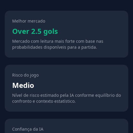
Melhor mercado
Over 2.5 gols
Mercado com leitura mais forte com base nas
probabilidades disponíveis para a partida.
Risco do jogo
Medio
Nível de risco estimado pela IA conforme equilíbrio do
confronto e contexto estatístico.
Confiança da IA