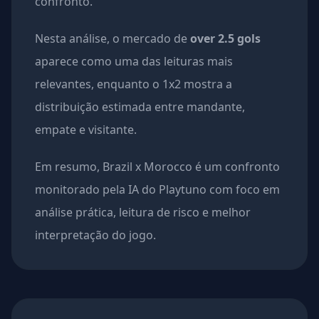
confronto.
Nesta análise, o mercado de
over 2.5 gols
aparece como uma das leituras mais
relevantes, enquanto o 1x2 mostra a
distribuição estimada entre mandante,
empate e visitante.
Em resumo, Brazil x Morocco é um confronto
monitorado pela IA do Playtuno com foco em
análise prática, leitura de risco e melhor
interpretação do jogo.