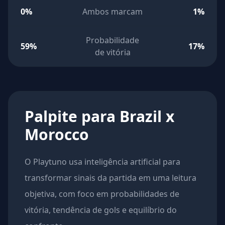
0%
Ambos marcam
1%
Probabilidade
59%
17%
de vitória
Palpite para Brazil x
Morocco
O Playtuno usa inteligência artificial para
transformar sinais da partida em uma leitura
objetiva, com foco em probabilidades de
vitória, tendência de gols e equilíbrio do