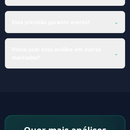
Essa previsão garante acerto?
⌄
Posso usar essa análise em outros
⌄
mercados?