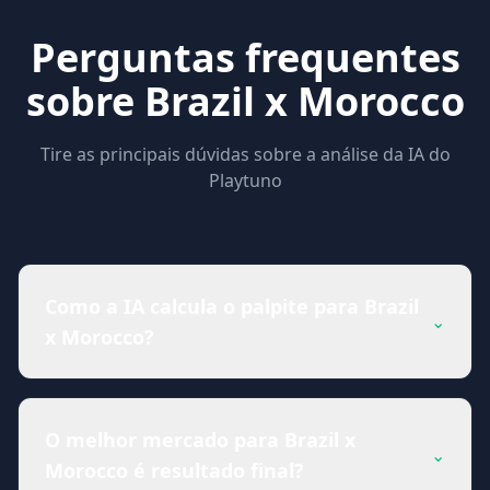
Perguntas frequentes
sobre Brazil x Morocco
Tire as principais dúvidas sobre a análise da IA do
Playtuno
Como a IA calcula o palpite para Brazil
⌄
x Morocco?
O melhor mercado para Brazil x
⌄
Morocco é resultado final?