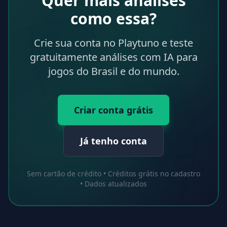
Quer mais análises
como essa?
Crie sua conta no Playtuno e teste
gratuitamente análises com IA para
jogos do Brasil e do mundo.
Criar conta grátis
Já tenho conta
Sem cartão de crédito • Créditos grátis no cadastro
• Dados atualizados