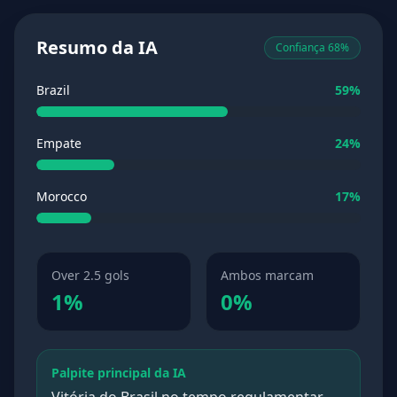
Resumo da IA
Confiança 68%
Brazil
59%
Empate
24%
Morocco
17%
Over 2.5 gols
Ambos marcam
1%
0%
Palpite principal da IA