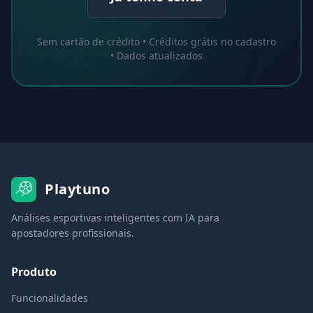
Sem cartão de crédito • Créditos grátis no cadastro
• Dados atualizados
Playtuno
Análises esportivas inteligentes com IA para
apostadores profissionais.
Produto
Funcionalidades