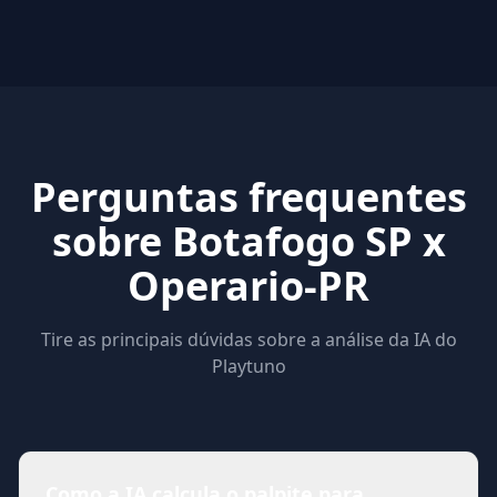
Perguntas frequentes
sobre Botafogo SP x
Operario-PR
Tire as principais dúvidas sobre a análise da IA do
Playtuno
Como a IA calcula o palpite para