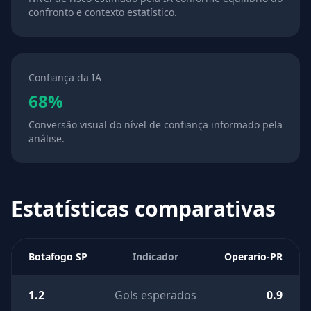
confronto e contexto estatístico.
Confiança da IA
68%
Conversão visual do nível de confiança informado pela
análise.
Estatísticas comparativas
Botafogo SP
Indicador
Operario-PR
1.2
Gols esperados
0.9