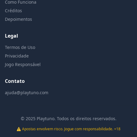
Como Funciona
Créditos
Depoimentos
Legal
Termos de Uso
Privacidade
Jogo Responsável
Contato
ajuda@playtuno.com
© 2025 Playtuno. Todos os direitos reservados.
⚠️ Apostas envolvem risco. Jogue com responsabilidade. +18