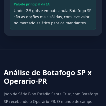
Palpite principal da IA
Under 2.5 gols e empate anula Botafogo SP
são as opções mais sólidas, com leve valor
no mercado asiático para os mandantes.
Análise de Botafogo SP x
Operario-PR
Jogo de Série B no Estádio Santa Cruz, com Botafogo
SP recebendo o Operário-PR. O mando de campo