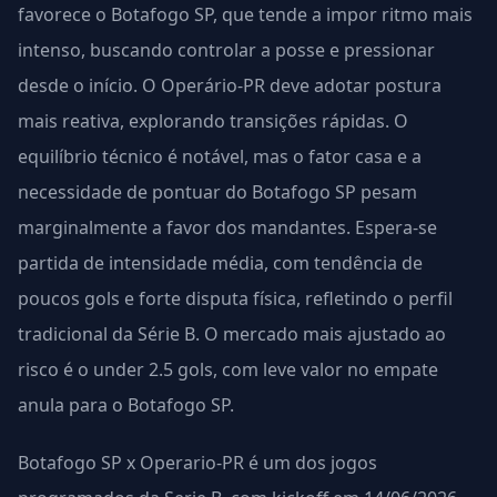
favorece o Botafogo SP, que tende a impor ritmo mais
intenso, buscando controlar a posse e pressionar
desde o início. O Operário-PR deve adotar postura
mais reativa, explorando transições rápidas. O
equilíbrio técnico é notável, mas o fator casa e a
necessidade de pontuar do Botafogo SP pesam
marginalmente a favor dos mandantes. Espera-se
partida de intensidade média, com tendência de
poucos gols e forte disputa física, refletindo o perfil
tradicional da Série B. O mercado mais ajustado ao
risco é o under 2.5 gols, com leve valor no empate
anula para o Botafogo SP.
Botafogo SP x Operario-PR é um dos jogos