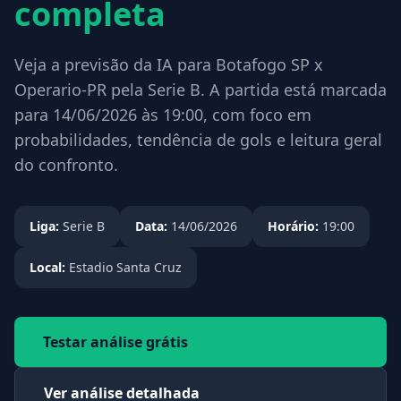
completa
Veja a previsão da IA para Botafogo SP x
Operario-PR pela Serie B. A partida está marcada
para 14/06/2026 às 19:00, com foco em
probabilidades, tendência de gols e leitura geral
do confronto.
Liga:
Serie B
Data:
14/06/2026
Horário:
19:00
Local:
Estadio Santa Cruz
Testar análise grátis
Ver análise detalhada