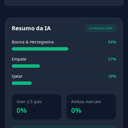
Resumo da IA
Confiança 68%
Bosnia & Herzegovina
54%
Empate
27%
Qatar
19%
Over 2.5 gols
Ambos marcam
0%
0%