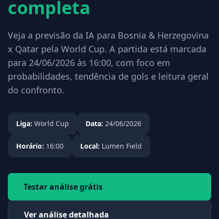
completa
Veja a previsão da IA para Bosnia & Herzegovina
x Qatar pela World Cup. A partida está marcada
para 24/06/2026 às 16:00, com foco em
probabilidades, tendência de gols e leitura geral
do confronto.
Liga:
World Cup
Data:
24/06/2026
Horário:
16:00
Local:
Lumen Field
Testar análise grátis
Ver análise detalhada