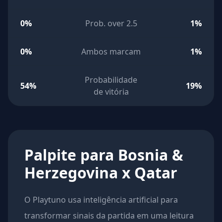
0%
Prob. over 2.5
1%
0%
Ambos marcam
1%
Probabilidade
54%
19%
de vitória
Palpite para Bosnia &
Herzegovina x Qatar
O Playtuno usa inteligência artificial para
transformar sinais da partida em uma leitura