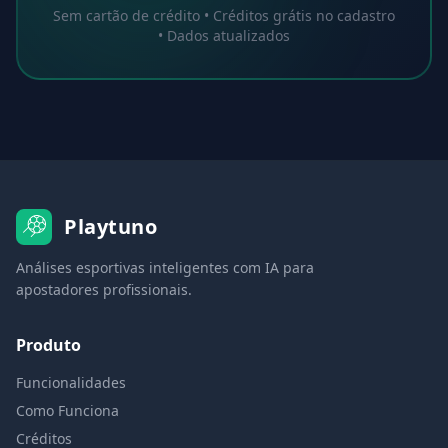
Sem cartão de crédito • Créditos grátis no cadastro
• Dados atualizados
Playtuno
Análises esportivas inteligentes com IA para
apostadores profissionais.
Produto
Funcionalidades
Como Funciona
Créditos