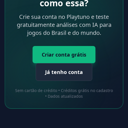
como essa?
Crie sua conta no Playtuno e teste
gratuitamente análises com IA para
jogos do Brasil e do mundo.
Criar conta grátis
Já tenho conta
Sem cartão de crédito • Créditos grátis no cadastro
• Dados atualizados