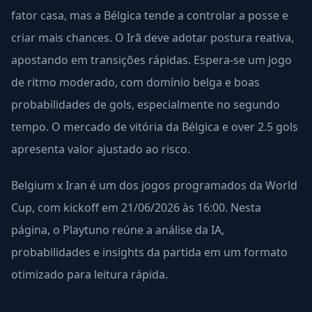
fator casa, mas a Bélgica tende a controlar a posse e
criar mais chances. O Irã deve adotar postura reativa,
apostando em transições rápidas. Espera-se um jogo
de ritmo moderado, com domínio belga e boas
probabilidades de gols, especialmente no segundo
tempo. O mercado de vitória da Bélgica e over 2.5 gols
apresenta valor ajustado ao risco.
Belgium x Iran é um dos jogos programados da World
Cup, com kickoff em 21/06/2026 às 16:00. Nesta
página, o Playtuno reúne a análise da IA,
probabilidades e insights da partida em um formato
otimizado para leitura rápida.