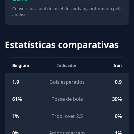
Conversão visual do nível de confiança informado pela
análise.
Estatísticas comparativas
Belgium
Indicador
Iran
1.9
Gols esperados
0.9
61%
Posse de bola
39%
1%
Prob. over 2.5
0%
0%
Ambos marcam
1%