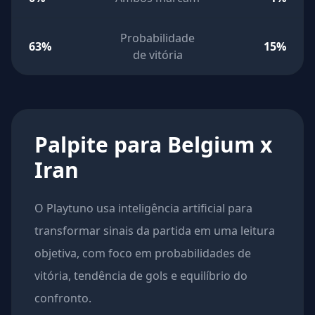
Probabilidade
63%
15%
de vitória
Palpite para Belgium x
Iran
O Playtuno usa inteligência artificial para
transformar sinais da partida em uma leitura
objetiva, com foco em probabilidades de
vitória, tendência de gols e equilíbrio do
confronto.