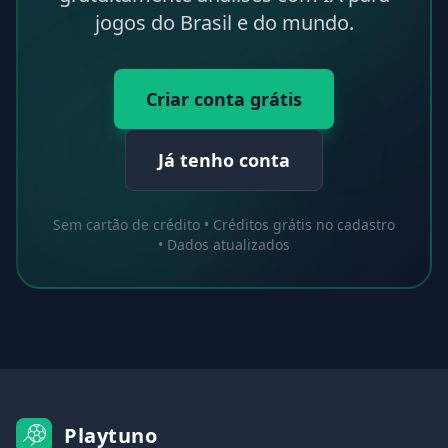
jogos do Brasil e do mundo.
Criar conta grátis
Já tenho conta
Sem cartão de crédito • Créditos grátis no cadastro
• Dados atualizados
Playtuno