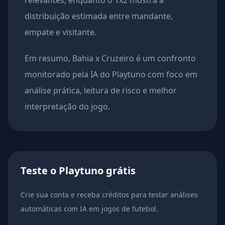
relevantes, enquanto o 1x2 mostra a
distribuição estimada entre mandante,
empate e visitante.
Em resumo, Bahia x Cruzeiro é um confronto
monitorado pela IA do Playtuno com foco em
análise prática, leitura de risco e melhor
interpretação do jogo.
Teste o Playtuno grátis
Crie sua conta e receba créditos para testar análises
automáticas com IA em jogos de futebol.