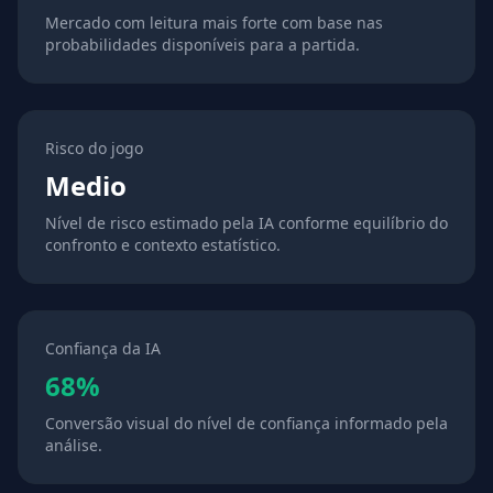
Mercado com leitura mais forte com base nas
probabilidades disponíveis para a partida.
Risco do jogo
Medio
Nível de risco estimado pela IA conforme equilíbrio do
confronto e contexto estatístico.
Confiança da IA
68%
Conversão visual do nível de confiança informado pela
análise.