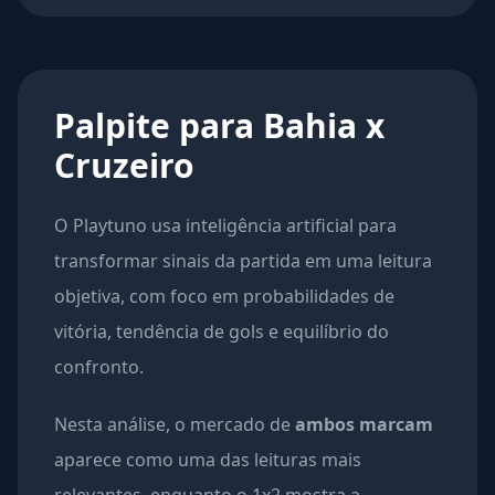
Palpite para Bahia x
Cruzeiro
O Playtuno usa inteligência artificial para
transformar sinais da partida em uma leitura
objetiva, com foco em probabilidades de
vitória, tendência de gols e equilíbrio do
confronto.
Nesta análise, o mercado de
ambos marcam
aparece como uma das leituras mais