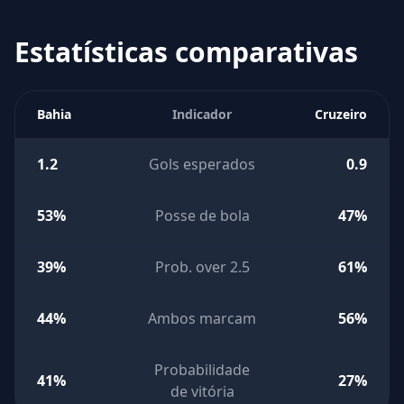
Estatísticas comparativas
Bahia
Indicador
Cruzeiro
1.2
Gols esperados
0.9
53%
Posse de bola
47%
39%
Prob. over 2.5
61%
44%
Ambos marcam
56%
Probabilidade
41%
27%
de vitória