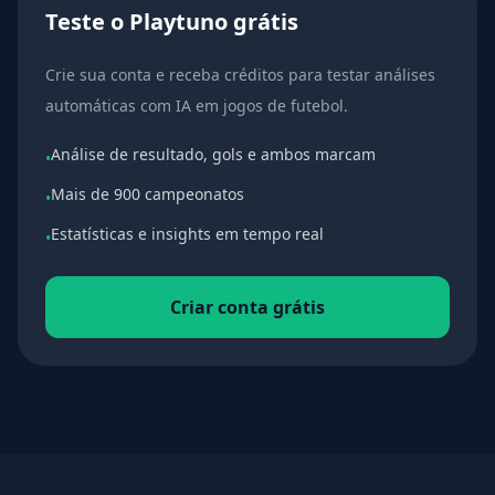
Teste o Playtuno grátis
Crie sua conta e receba créditos para testar análises
automáticas com IA em jogos de futebol.
Análise de resultado, gols e ambos marcam
•
Mais de 900 campeonatos
•
Estatísticas e insights em tempo real
•
Criar conta grátis