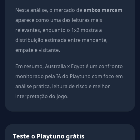
Nesta análise, o mercado de
ambos marcam
aparece como uma das leituras mais
relevantes, enquanto o 1x2 mostra a
distribuição estimada entre mandante,
empate e visitante.
Em resumo, Australia x Egypt é um confronto
monitorado pela IA do Playtuno com foco em
análise prática, leitura de risco e melhor
interpretação do jogo.
Teste o Playtuno grátis