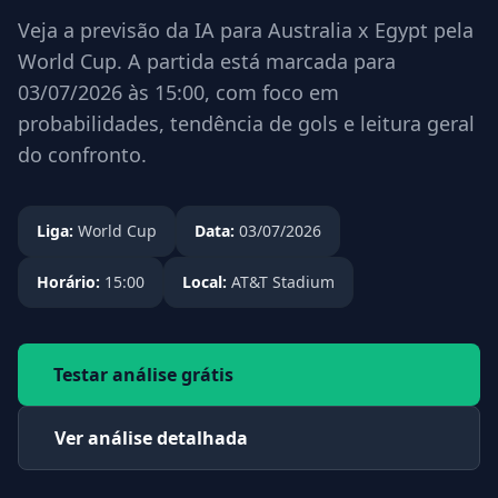
Veja a previsão da IA para Australia x Egypt pela
World Cup. A partida está marcada para
03/07/2026 às 15:00, com foco em
probabilidades, tendência de gols e leitura geral
do confronto.
Liga:
World Cup
Data:
03/07/2026
Horário:
15:00
Local:
AT&T Stadium
Testar análise grátis
Ver análise detalhada