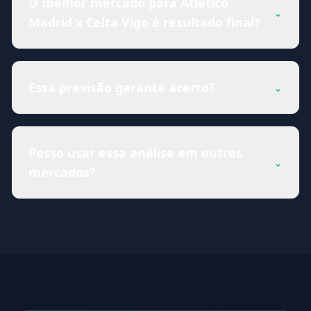
O melhor mercado para Atletico
⌄
Madrid x Celta Vigo é resultado final?
Essa previsão garante acerto?
⌄
Posso usar essa análise em outros
⌄
mercados?