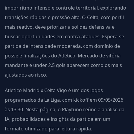
impor ritmo intenso e controle territorial, explorando
transições rápidas e pressão alta. O Celta, com perfil
mais reativo, deve priorizar a solidez defensiva e
buscar oportunidades em contra-ataques. Espera-se
partida de intensidade moderada, com domínio de
posse e finalizações do Atlético. Mercado de vitória
mandante e under 2.5 gols aparecem como os mais
ajustados ao risco.
Atletico Madrid x Celta Vigo é um dos jogos
programados da La Liga, com kickoff em 09/05/2026
às 13:30. Nesta página, o Playtuno reúne a análise da
IA, probabilidades e insights da partida em um
formato otimizado para leitura rápida.