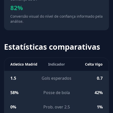
82%
Conversão visual do nível de confiança informado pela
análise.
Estatísticas comparativas
Atletico Madrid
Indicador
Celta Vigo
1.5
Gols esperados
0.7
58%
Posse de bola
42%
0%
Prob. over 2.5
1%