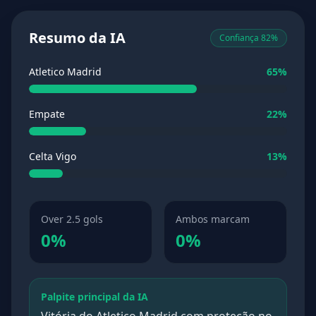
Resumo da IA
Confiança 82%
Atletico Madrid
65%
Empate
22%
Celta Vigo
13%
Over 2.5 gols
Ambos marcam
0%
0%
Palpite principal da IA