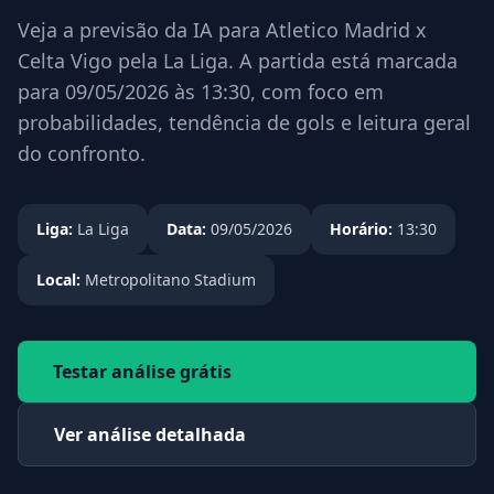
Veja a previsão da IA para Atletico Madrid x
Celta Vigo pela La Liga. A partida está marcada
para 09/05/2026 às 13:30, com foco em
probabilidades, tendência de gols e leitura geral
do confronto.
Liga:
La Liga
Data:
09/05/2026
Horário:
13:30
Local:
Metropolitano Stadium
Testar análise grátis
Ver análise detalhada