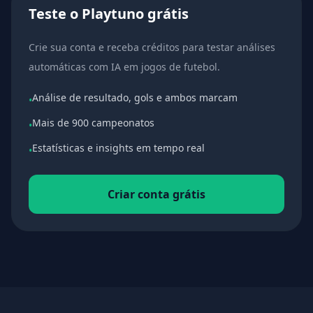
Teste o Playtuno grátis
Crie sua conta e receba créditos para testar análises
automáticas com IA em jogos de futebol.
Análise de resultado, gols e ambos marcam
•
Mais de 900 campeonatos
•
Estatísticas e insights em tempo real
•
Criar conta grátis