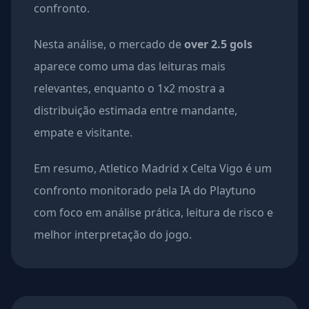
confronto.
Nesta análise, o mercado de
over 2.5 gols
aparece como uma das leituras mais
relevantes, enquanto o 1x2 mostra a
distribuição estimada entre mandante,
empate e visitante.
Em resumo, Atletico Madrid x Celta Vigo é um
confronto monitorado pela IA do Playtuno
com foco em análise prática, leitura de risco e
melhor interpretação do jogo.