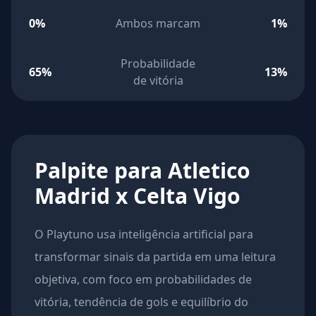
0%
Ambos marcam
1%
Probabilidade
65%
13%
de vitória
Palpite para Atletico
Madrid x Celta Vigo
O Playtuno usa inteligência artificial para
transformar sinais da partida em uma leitura
objetiva, com foco em probabilidades de
vitória, tendência de gols e equilíbrio do