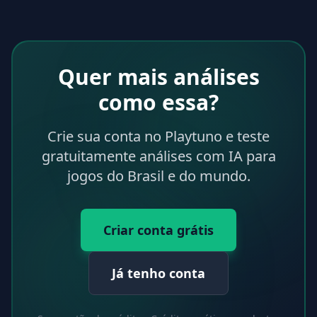
Quer mais análises
como essa?
Crie sua conta no Playtuno e teste
gratuitamente análises com IA para
jogos do Brasil e do mundo.
Criar conta grátis
Já tenho conta