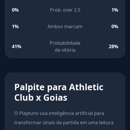
0%
Prob. over 2.5
1%
1%
Ambos marcam
0%
Probabilidade
41%
28%
de vitória
Palpite para Athletic
Club x Goias
O Playtuno usa inteligência artificial para
transformar sinais da partida em uma leitura