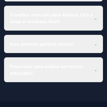
O melhor mercado para Athletic Club x
⌄
Goias é resultado final?
Essa previsão garante acerto?
⌄
Posso usar essa análise em outros
⌄
mercados?