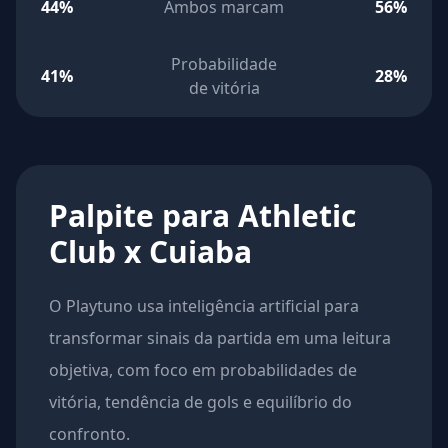
44%
Ambos marcam
56%
Probabilidade
41%
28%
de vitória
Palpite para Athletic
Club x Cuiaba
O Playtuno usa inteligência artificial para
transformar sinais da partida em uma leitura
objetiva, com foco em probabilidades de
vitória, tendência de gols e equilíbrio do
confronto.