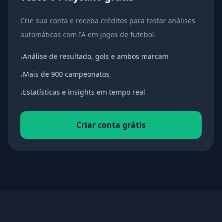
Crie sua conta e receba créditos para testar análises
automáticas com IA em jogos de futebol.
Análise de resultado, gols e ambos marcam
•
Mais de 900 campeonatos
•
Estatísticas e insights em tempo real
•
Criar conta grátis