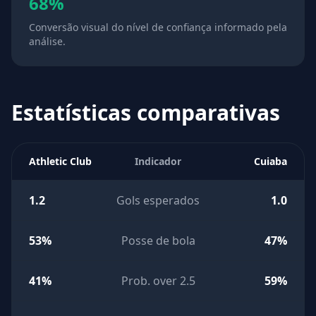
68%
Conversão visual do nível de confiança informado pela
análise.
Estatísticas comparativas
Athletic Club
Indicador
Cuiaba
1.2
Gols esperados
1.0
53%
Posse de bola
47%
41%
Prob. over 2.5
59%