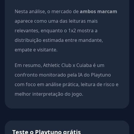
Nesta análise, o mercado de
ambos marcam
aparece como uma das leituras mais
relevantes, enquanto o 1x2 mostra a
distribuição estimada entre mandante,
empate e visitante.
Em resumo, Athletic Club x Cuiaba é um
confronto monitorado pela IA do Playtuno
com foco em análise prática, leitura de risco e
melhor interpretação do jogo.
Teste o Playtuno grátis