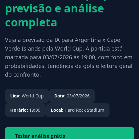
previsão e análise
completa
Veja a previsão da IA para Argentina x Cape
Verde Islands pela World Cup. A partida está
marcada para 03/07/2026 às 19:00, com foco em
probabilidades, tendência de gols e leitura geral
do confronto.
Liga:
World Cup
Data:
03/07/2026
Horário:
19:00
Local:
Hard Rock Stadium
Testar análise grátis