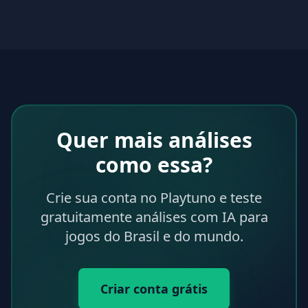
Quer mais análises
como essa?
Crie sua conta no Playtuno e teste
gratuitamente análises com IA para
jogos do Brasil e do mundo.
Criar conta grátis